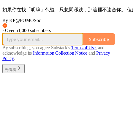
如果你在找「明牌」代號，只想問漲跌，那這裡不適合你。 
By KP@FOMOSoc
·
Over 51,000 subscribers
Subscribe
By subscribing, you agree Substack's
Terms of Use
, and
acknowledge its
Information Collection Notice
and
Privacy
Policy
.
先看看