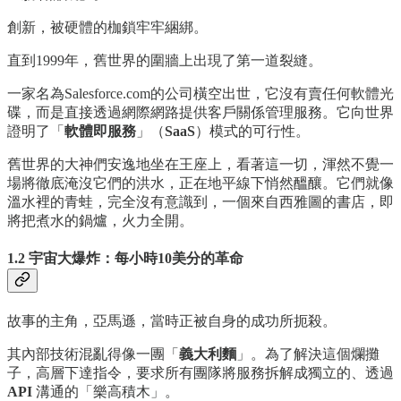
創新，被硬體的枷鎖牢牢綑綁。
直到1999年，舊世界的圍牆上出現了第一道裂縫。
一家名為Salesforce.com的公司橫空出世，它沒有賣任何軟體光
碟，而是直接透過網際網路提供客戶關係管理服務。它向世界
證明了「
軟體即服務
」（
SaaS
）模式的可行性。
舊世界的大神們安逸地坐在王座上，看著這一切，渾然不覺一
場將徹底淹沒它們的洪水，正在地平線下悄然醞釀。它們就像
溫水裡的青蛙，完全沒有意識到，一個來自西雅圖的書店，即
將把煮水的鍋爐，火力全開。
1.2 宇宙大爆炸：每小時10美分的革命
故事的主角，亞馬遜，當時正被自身的成功所扼殺。
其內部技術混亂得像一團「
義大利麵
」。為了解決這個爛攤
子，高層下達指令，要求所有團隊將服務拆解成獨立的、透過
API
溝通的「樂高積木」。