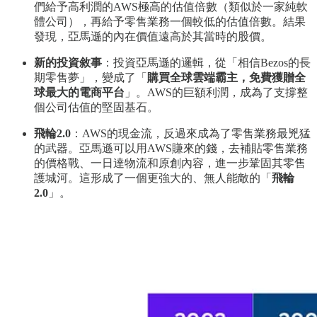
們給予高利潤的AWS極高的估值倍數（類似於一家純軟
體公司），再給予零售業務一個較低的估值倍數。結果
發現，亞馬遜的內在價值遠高於其當時的股價。
新的投資敘事
：投資亞馬遜的邏輯，從「相信Bezos的長
期零售夢」，變成了「
購買全球雲端霸主，免費獲贈全
球最大的電商平台
」。AWS的巨額利潤，成為了支撐整
個公司估值的堅固基石。
飛輪2.0
：AWS的現金流，反過來成為了零售業務最兇猛
的武器。亞馬遜可以用AWS賺來的錢，去補貼零售業務
的價格戰、一日達物流和原創內容，進一步鞏固其零售
護城河。這形成了一個更強大的、無人能敵的「
飛輪
2.0
」。