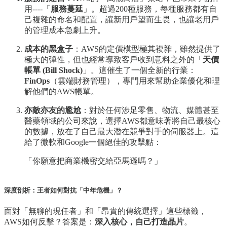
用----「
服務蔓延
」。超過200種服務，每種服務都有自
己複雜的命名和配置，讓新用戶望而生畏，也讓老用戶
的管理成本急劇上升。
成本的黑盒子
：AWS的定價模型極其複雜，雖然提供了
極大的彈性，但也經常導致客戶收到意料之外的「
天價
帳單 (Bill Shock)
」。這催生了一個全新的行業：
FinOps
（雲端財務管理），專門用來幫助企業優化和理
解他們的AWS帳單。
亦敵亦友的尷尬
：對於任何涉足零售、物流、媒體甚至
醫藥領域的公司來說，選擇AWS都意味著將自己最核心
的數據，放在了自己最大潛在競爭對手的伺服器上。這
給了微軟和Google一個絕佳的攻擊點：
「你願意把商業機密交給亞馬遜嗎？」
深度剖析：王者如何對抗「中年危機」？
面對「無聊的現任者」和「昂貴的傳統選擇」這些標籤，
AWS如何反擊？答案是：
深入核心，自己打造晶片
。