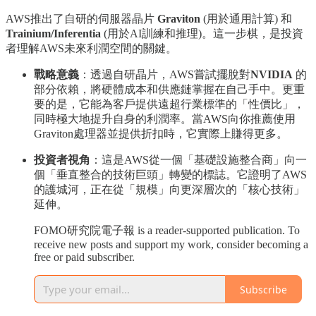
AWS推出了自研的伺服器晶片
Graviton
(用於通用計算) 和
Trainium/Inferentia
(用於AI訓練和推理)。這一步棋，是投資
者理解AWS未來利潤空間的關鍵。
戰略意義
：透過自研晶片，AWS嘗試擺脫對
NVIDIA
的
部分依賴，將硬體成本和供應鏈掌握在自己手中。更重
要的是，它能為客戶提供遠超行業標準的「性價比」，
同時極大地提升自身的利潤率。當AWS向你推薦使用
Graviton處理器並提供折扣時，它實際上賺得更多。
投資者視角
：這是AWS從一個「基礎設施整合商」向一
個「垂直整合的技術巨頭」轉變的標誌。它證明了AWS
的護城河，正在從「規模」向更深層次的「核心技術」
延伸。
FOMO研究院電子報 is a reader-supported publication. To
receive new posts and support my work, consider becoming a
free or paid subscriber.
Subscribe