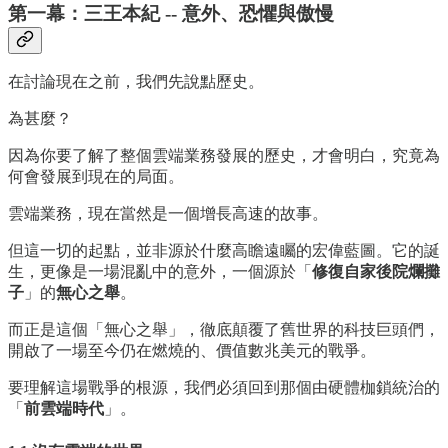
第一幕：三王本紀 -- 意外、恐懼與傲慢
在討論現在之前，我們先說點歷史。
為甚麼？
因為你要了解了整個雲端業務發展的歷史，才會明白，究竟為
何會發展到現在的局面。
雲端業務，現在當然是一個增長高速的故事。
但這一切的起點，並非源於什麼高瞻遠矚的宏偉藍圖。它的誕
生，更像是一場混亂中的意外，一個源於「
修復自家後院爛攤
子
」的
無心之舉
。
而正是這個「無心之舉」，徹底顛覆了舊世界的科技巨頭們，
開啟了一場至今仍在燃燒的、價值數兆美元的戰爭。
要理解這場戰爭的根源，我們必須回到那個由硬體枷鎖統治的
「
前雲端時代
」。