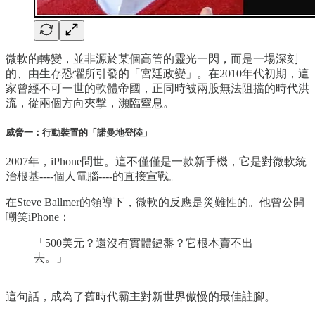
微軟的轉變，並非源於某個高管的靈光一閃，而是一場深刻
的、由生存恐懼所引發的「宮廷政變」。在2010年代初期，這
家曾經不可一世的軟體帝國，正同時被兩股無法阻擋的時代洪
流，從兩個方向夾擊，瀕臨窒息。
威脅一：行動裝置的「諾曼地登陸」
2007年，iPhone問世。這不僅僅是一款新手機，它是對微軟統
治根基----個人電腦----的直接宣戰。
在Steve Ballmer的領導下，微軟的反應是災難性的。他曾公開
嘲笑iPhone：
「500美元？還沒有實體鍵盤？它根本賣不出
去。」
這句話，成為了舊時代霸主對新世界傲慢的最佳註腳。