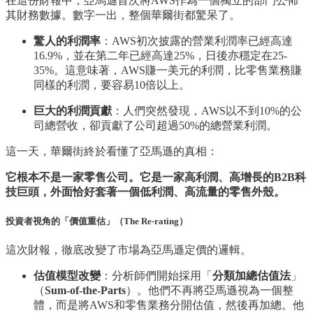
在這份財報中，亞馬遜首次將AWS作為一個獨立的部門公佈
其財務數據。數字一出，整個華爾街都驚呆了。
驚人的利潤率
：AWS初次披露的營業利潤率已經高達
16.9%，並在第二年已經高達25%，日後亦穩定在25-
35%。這意味著，AWS賺一美元的利潤，比零售業務賺
同樣的利潤，要容易10倍以上。
巨大的利潤貢獻
：人們突然發現，AWS以不到10%的公
司總營收，卻貢獻了公司超過50%的總營業利潤。
這一天，華爾街終於看懂了亞馬遜的真相：
它根本不是一家零售公司。它是一家高利潤、高增長的B2B科
技巨頭，外面恰好套著一個低利潤、高流量的零售外殼。
投資者視角的「價值重估」（The Re-rating）
這次財報，徹底改變了市場為亞馬遜定價的邏輯。
估值模型改變
：分析師們開始採用「
分類加總估值法
」
（
Sum-of-the-Parts
）。他們不再將亞馬遜視為一個整
體，而是將AWS和零售業務分開估值，然後再加總。他