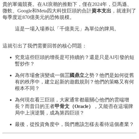
貴的軍備競賽。在AI浪潮的推動下，僅在2024年，亞馬遜、
微軟、Google和Meta四大科技巨頭的合計
資本支出
，就達到了
每季度近870億美元的恐怖規模。
這是一場入場券以「千億美元」為單位的牌局。
這就引出了我們需要回答的核心問題：
究竟這些巨頭的增長是可持續的？還是只是AI引發的短
暫炒作？
為何市場會演變成一個
三國鼎立
之勢？他們是如何從舊
有的秩序中，建立起新的遊戲規則？他們的策略又有何
根本不同？
為何現在看三巨頭，大家通常都最關心他們的雲端增
長？而昔日的王者
甲骨文（Oracle）
，又能否在這場牌
局中上演逆襲，成為第四巨頭？
最後，從投資角度中，我們應該怎樣去看待這個產業？