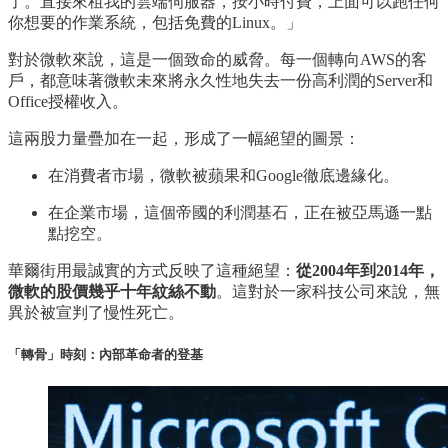
了。直接來租我的雲端伺服器，按小時付費，上面可以跑任何
你想要的作業系統，包括免費的Linux。」
對於微軟來說，這是一個致命的威脅。每一個轉向AWS的客
戶，都意味著微軟未來將永久性地失去一份高利潤的Server和
Office授權收入。
這兩股力量疊加在一起，形成了一幅絕望的圖景：
在消費者市場，微軟被蘋果和Google徹底邊緣化。
在企業市場，這個帝國的利潤基石，正在被亞馬遜一點
點挖空。
華爾街用最誠實的方式反映了這種絕望：
從2004年到2014年，
微軟的股價幾乎十年紋絲不動
。這對於一家科技公司來說，無
異於被宣判了慢性死亡。
「轉骨」時刻：內部革命者的登基