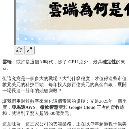
雲端
，或許是這個AI時代，除了
GPU
之外，最具
確定性
的東
西。
但這究竟是一個多大的戰場？大到什麼程度，才值得這些市值
數兆美元的科技巨頭，每年投入數百億美元的真金白銀，展開
一場長達十餘年的殘酷廝殺？
讓我們用財報數字來量化這個帝國的規模：光是2025年一個季
度，
亞馬遜AWS
、
微軟智慧雲
和
Google Cloud
三者的營收總
和，就達到了驚人超過600億美元。
這意味著，這三家公司的雲端業務，正在以每年超過數千億美