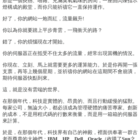
那是一個炎熱、嘈雜、充滿臭氧氣味的房間，一座由閃爍指示
燈構成的殿堂，而你只能祈禱它一直保持運作。
好了，你的網站一炮而紅，流量飆升!
你以為你就要踏上平步青雲，一飛衝天的路？
錯了，你的煩惱現在才開始。
你的伺服器正在抵受不住太多的流量，經常出現當機的情況。
你現在、立刻、馬上就需要更多的運算能力。於是你再開一張
支票，再等上幾個星期，並祈禱你的網站在這期間不會崩潰，
期待伺服器快點到來。
這，就是沒有雲端的世界。
在那個年代，科技是實體的、昂貴的、而且行動緩慢的猛獸。
每家公司，無論大小，都必須成為管理硬體的痛苦專家。創新
的成本，不是用程式碼的行數來衡量，而是用一箱箱的伺服器
來計算。
於是，在那個年代，科技界有自己的神殿，裡面供奉著一群古
老而尊貴的大神們：
IBM
、
HP
、
Dell
、
Oracle
（收購了
Sun
之