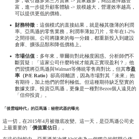
多，吸引越多第三方賣家 -> 賣家越多，商品選擇越豐
富，進一步提升顧客體驗 -> 規模越大，營運效率越高，
可以提供更低的價格。
財務特徵
：這個模式的直接結果，就是極其微薄的利潤
率。亞馬遜的零售業務，利潤率薄如刀片，常年在1-2%
之間徘徊。公司將賺來的每一分錢，都重新投入到建設
倉庫、擴張品類和降低價格上。
市場估值
：多年來，華爾街對此極度困惑。分析師們不
斷質疑：「這家公司什麼時候才能真正實現盈利？」他
們習慣將亞馬遜與Walmart等傳統零售商對比，但其
市盈
率（P/E Ratio）
卻高得離譜，因為市場對其「未來」抱
有期待，加上他們的營利極低。但這種期待缺乏堅實的
數據支撐。投資亞馬遜，更像是一種對Bezos個人遠見的
「信仰投資」。
「後雲端時代」的亞馬遜：秘密武器的曝光
這一切，在2015年4月被徹底改變。這一天，是亞馬遜公司史
上最重要的「
價值重估日
」。