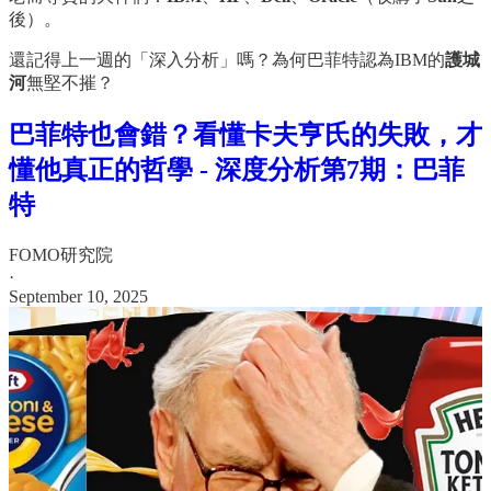
後）。
還記得上一週的「深入分析」嗎？為何巴菲特認為IBM的
護城
河
無堅不摧？
巴菲特也會錯？看懂卡夫亨氏的失敗，才
懂他真正的哲學 - 深度分析第7期：巴菲
特
FOMO研究院
·
September 10, 2025