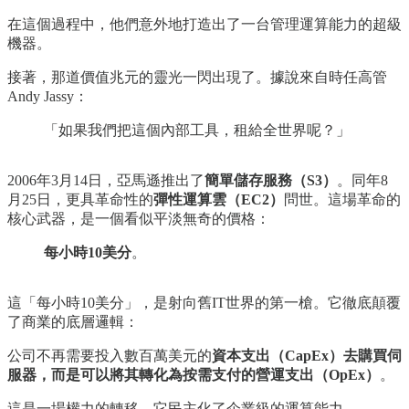
在這個過程中，他們意外地打造出了一台管理運算能力的超級
機器。
接著，那道價值兆元的靈光一閃出現了。據說來自時任高管
Andy Jassy：
「如果我們把這個內部工具，租給全世界呢？」
2006年3月14日，亞馬遜推出了
簡單儲存服務（S3）
。同年8
月25日，更具革命性的
彈性運算雲（EC2）
問世。這場革命的
核心武器，是一個看似平淡無奇的價格：
每小時10美分
。
這「每小時10美分」，是射向舊IT世界的第一槍。它徹底顛覆
了商業的底層邏輯：
公司不再需要投入數百萬美元的
資本支出（CapEx）去購買伺
服器，而是可以將其轉化為按需支付的營運支出（OpEx）
。
這是一場權力的轉移，它民主化了企業級的運算能力。