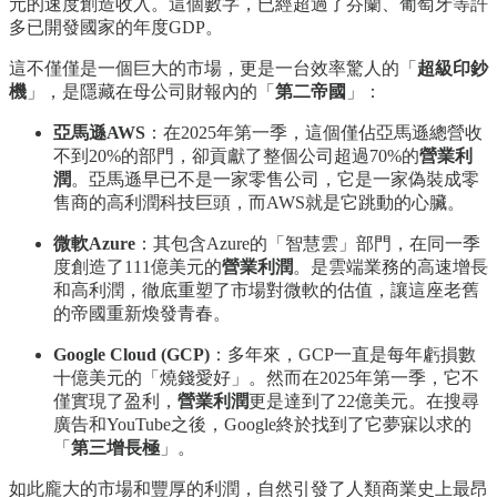
元的速度創造收入。這個數字，已經超過了芬蘭、葡萄牙等許
多已開發國家的年度GDP。
這不僅僅是一個巨大的市場，更是一台效率驚人的「
超級印鈔
機
」，是隱藏在母公司財報內的「
第二帝國
」：
亞馬遜AWS
：在2025年第一季，這個僅佔亞馬遜總營收
不到20%的部門，卻貢獻了整個公司超過70%的
營業利
潤
。亞馬遜早已不是一家零售公司，它是一家偽裝成零
售商的高利潤科技巨頭，而AWS就是它跳動的心臟。
微軟Azure
：其包含Azure的「智慧雲」部門，在同一季
度創造了111億美元的
營業利潤
。是雲端業務的高速增長
和高利潤，徹底重塑了市場對微軟的估值，讓這座老舊
的帝國重新煥發青春。
Google Cloud (GCP)
：多年來，GCP一直是每年虧損數
十億美元的「燒錢愛好」。然而在2025年第一季，它不
僅實現了盈利，
營業利潤
更是達到了22億美元。在搜尋
廣告和YouTube之後，Google終於找到了它夢寐以求的
「
第三增長極
」。
如此龐大的市場和豐厚的利潤，自然引發了人類商業史上最昂