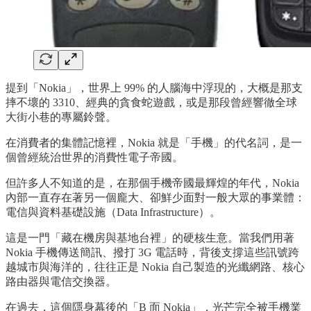
提到「Nokia」，世界上 99% 的人腦海中浮現的，大概是那支
摔不壞的 3310、經典的貪食蛇遊戲，或是那段曾經響徹全球
大街小巷的專屬鈴聲。
在消費者的集體記憶裡，Nokia 就是「手機」的代名詞，是一
個曾經統治世界的消費性電子帝國。
但許多人不知道的是，在那個手機帝國最輝煌的年代，Nokia
內部一直存在著另一個龐大、卻鮮少面對一般大眾的事業體：
電信與資料基礎設施（Data Infrastructure）。
這是一門「藏在機房與基地台裡」的硬核生意。當我們用著
Nokia 手機傳送簡訊、撥打 3G 電話時，背後支撐這些訊號跨
越城市與海洋的，往往正是 Nokia 自己製造的光纖網路、核心
路由器與電信交換器。
在過去，這個隱身幕後的「B 面 Nokia」，光芒完全被手機業