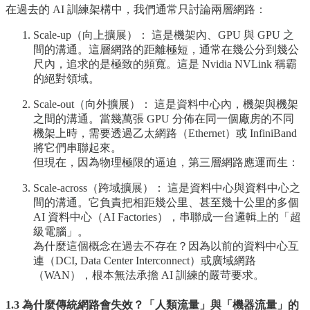
在過去的 AI 訓練架構中，我們通常只討論兩層網路：
Scale-up（向上擴展）： 這是機架內、GPU 與 GPU 之
間的溝通。這層網路的距離極短，通常在幾公分到幾公
尺內，追求的是極致的頻寬。這是 Nvidia NVLink 稱霸
的絕對領域。
Scale-out（向外擴展）： 這是資料中心內，機架與機架
之間的溝通。當幾萬張 GPU 分佈在同一個廠房的不同
機架上時，需要透過乙太網路（Ethernet）或 InfiniBand
將它們串聯起來。
但現在，因為物理極限的逼迫，第三層網路應運而生：
Scale-across（跨域擴展）： 這是資料中心與資料中心之
間的溝通。它負責把相距幾公里、甚至幾十公里的多個
AI 資料中心（AI Factories），串聯成一台邏輯上的「超
級電腦」。
為什麼這個概念在過去不存在？因為以前的資料中心互
連（DCI, Data Center Interconnect）或廣域網路
（WAN），根本無法承擔 AI 訓練的嚴苛要求。
1.3 為什麼傳統網路會失效？「人類流量」與「機器流量」的