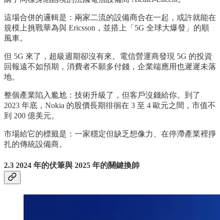
這場合併的邏輯是：兩家二流的設備商合在一起，或許就能在
規模上挑戰華為與 Ericsson，並搭上「5G 全球大爆發」的順
風車。
但 5G 來了，超級週期卻沒有來。電信營運商發現 5G 的投資
回報遠不如預期，消費者不願多付錢，企業端應用也遲遲未落
地。
整個產業陷入尷尬：技術升級了，但客戶沒錢給你。到了
2023 年底，Nokia 的股價長期徘徊在 3 至 4 歐元之間，市值不
到 200 億美元。
市場給它的標籤是：一家穩定但缺乏想像力、在停滯產業裡掙
扎的傳統設備商。
2.3 2024 年的伏筆與 2025 年的關鍵換帥