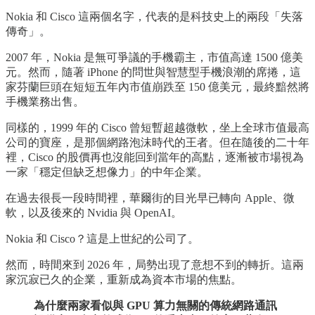
Nokia 和 Cisco 這兩個名字，代表的是科技史上的兩段「失落
傳奇」。
2007 年，Nokia 是無可爭議的手機霸主，市值高達 1500 億美
元。然而，隨著 iPhone 的問世與智慧型手機浪潮的席捲，這
家芬蘭巨頭在短短五年內市值崩跌至 150 億美元，最終黯然將
手機業務出售。
同樣的，1999 年的 Cisco 曾短暫超越微軟，坐上全球市值最高
公司的寶座，是那個網路泡沫時代的王者。但在隨後的二十年
裡，Cisco 的股價再也沒能回到當年的高點，逐漸被市場視為
一家「穩定但缺乏想像力」的中年企業。
在過去很長一段時間裡，華爾街的目光早已轉向 Apple、微
軟，以及後來的 Nvidia 與 OpenAI。
Nokia 和 Cisco？這是上世紀的公司了。
然而，時間來到 2026 年，局勢出現了意想不到的轉折。這兩
家沉寂已久的企業，重新成為資本市場的焦點。
為什麼兩家看似與 GPU 算力無關的傳統網路通訊