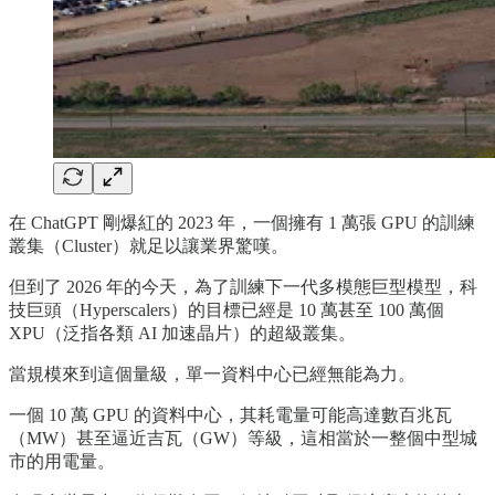
在 ChatGPT 剛爆紅的 2023 年，一個擁有 1 萬張 GPU 的訓練
叢集（Cluster）就足以讓業界驚嘆。
但到了 2026 年的今天，為了訓練下一代多模態巨型模型，科
技巨頭（Hyperscalers）的目標已經是 10 萬甚至 100 萬個
XPU（泛指各類 AI 加速晶片）的超級叢集。
當規模來到這個量級，單一資料中心已經無能為力。
一個 10 萬 GPU 的資料中心，其耗電量可能高達數百兆瓦
（MW）甚至逼近吉瓦（GW）等級，這相當於一整個中型城
市的用電量。