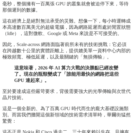
毫秒，整個擁有一百萬張 GPU 的叢集就會被迫停下來，等待
那個遲到的數據。
這在經濟上是絕對無法承受的災難。想像一下，每小時運轉成
本高達數百萬美元的超級電腦，因為網路延遲而處於閒置狀態
（Idle），這對微軟、Google 或 Meta 來說是不可接受的。
因此，Scale-across 網路面臨著前所未有的技術挑戰：它必須
在跨越數十公里的實體距離上，提供媲美單一資料中心內部的
極致頻寬、極低延遲，以及最關鍵的「無損傳輸」。
這意味著，2026 年 AI 算力大戰的決勝點已經改變
了。現在的瓶頸變成了「誰能用最快的網路把這些
GPU 連起來」。
至於要達成這些嚴苛要求，背後需要強大的光學傳輸與次世代
晶片技術。
這是一個全新的、為了百萬 GPU 時代而生的龐大基礎設施類
別。而當我們攤開這個新領域的技術需求清單時，華爾街猛然
驚覺：
這不正是 Nokia 和 Cisco 過去二、三十年來賴以生存、且擁有