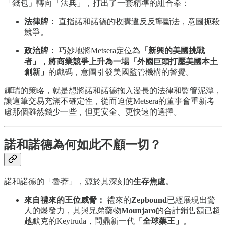
「錢包」轉向「法典」，打出了一套精準的組合拳：
法律牌：
直指諾和諾德的收購違反反壟斷法，意圖扼殺
競爭。
政治牌：
巧妙地將Metsera定位為
「新興的美國挑戰
者」，將商業競爭上升為一場「外國巨頭打壓美國本土
創新」
的戲碼，意圖引發美國監管機構的警覺。
輝瑞的策略，就是想將諾和諾德拖入漫長的法律和監管泥潭，
讓這筆交易充滿不確定性，從而迫使Metsera的董事會重新考
慮那個雖然錢少一些，但更安全、更快速的選擇。
諾和諾德為何如此不顧一切？
諾和諾德的「魯莽」，源於其深刻的
生存焦慮
。
來自禮來的王位威脅：
禮來的
Zepbound
已經展現出驚
人的爆發力，其與兄弟藥物
Mounjaro
的合計銷售額已超
越默克的Keytruda，問鼎新一代
「全球藥王」
。