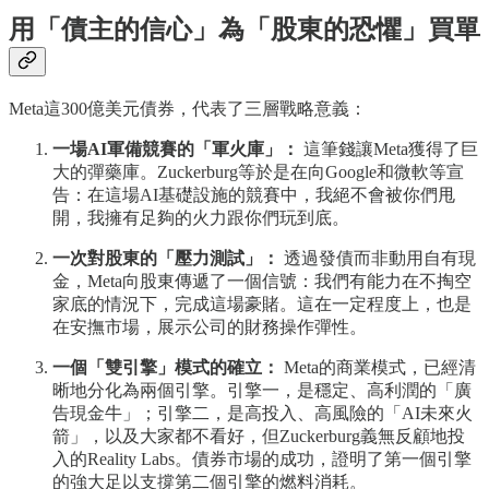
用「債主的信心」為「股東的恐懼」買單
Meta這300億美元債券，代表了三層戰略意義：
一場AI軍備競賽的「軍火庫」：
這筆錢讓Meta獲得了巨
大的彈藥庫。Zuckerburg等於是在向Google和微軟等宣
告：在這場AI基礎設施的競賽中，我絕不會被你們甩
開，我擁有足夠的火力跟你們玩到底。
一次對股東的「壓力測試」：
透過發債而非動用自有現
金，Meta向股東傳遞了一個信號：我們有能力在不掏空
家底的情況下，完成這場豪賭。這在一定程度上，也是
在安撫市場，展示公司的財務操作彈性。
一個「雙引擎」模式的確立：
Meta的商業模式，已經清
晰地分化為兩個引擎。引擎一，是穩定、高利潤的「廣
告現金牛」；引擎二，是高投入、高風險的「AI未來火
箭」，以及大家都不看好，但Zuckerburg義無反顧地投
入的Reality Labs。債券市場的成功，證明了第一個引擎
的強大足以支撐第二個引擎的燃料消耗。