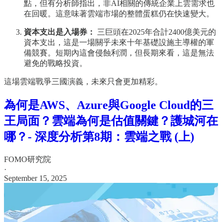
點，但有分析師指出，非AI相關的傳統企業上雲需求也
在回暖。這意味著雲端市場的整體蛋糕仍在快速變大。
資本支出是入場券：
三巨頭在2025年合計2400億美元的
資本支出，這是一場關乎未來十年基礎設施主導權的軍
備競賽。短期內這會侵蝕利潤，但長期來看，這是無法
避免的戰略投資。
這場雲端戰爭三國演義，未來只會更加精彩。
為何是AWS、Azure與Google Cloud的三
王局面？雲端為何是估值關鍵？護城河在
哪？- 深度分析第8期：雲端之戰 (上)
FOMO研究院
·
September 15, 2025