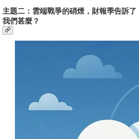
主題二：雲端戰爭的硝煙，財報季告訴了
我們甚麼？