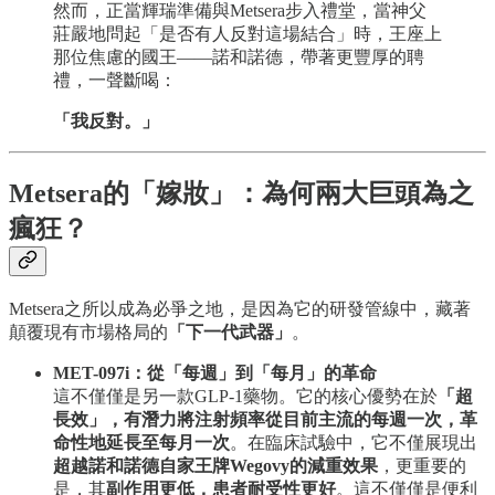
然而，正當輝瑞準備與Metsera步入禮堂，當神父
莊嚴地問起「是否有人反對這場結合」時，王座上
那位焦慮的國王——諾和諾德，帶著更豐厚的聘
禮，一聲斷喝：
「我反對。」
Metsera的「嫁妝」：為何兩大巨頭為之
瘋狂？
Metsera之所以成為必爭之地，是因為它的研發管線中，藏著
顛覆現有市場格局的
「下一代武器」
。
MET-097i：從「每週」到「每月」的革命
這不僅僅是另一款GLP-1藥物。它的核心優勢在於
「超
長效」，有潛力將注射頻率從目前主流的每週一次，革
命性地延長至每月一次
。在臨床試驗中，它不僅展現出
超越諾和諾德自家王牌Wegovy的減重效果
，更重要的
是，其
副作用更低，患者耐受性更好
。這不僅僅是便利