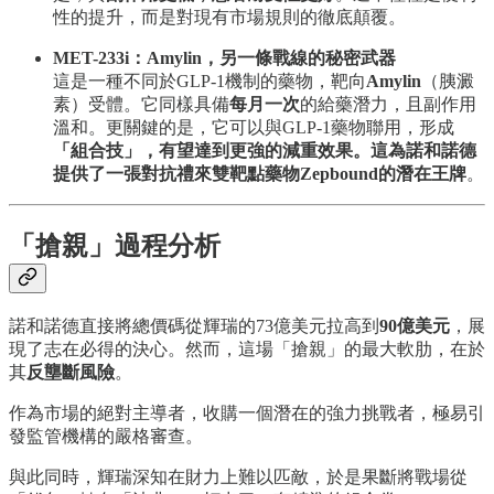
性的提升，而是對現有市場規則的徹底顛覆。
MET-233i：Amylin，另一條戰線的秘密武器
這是一種不同於GLP-1機制的藥物，靶向
Amylin
（胰澱
素）受體。它同樣具備
每月一次
的給藥潛力，且副作用
溫和。更關鍵的是，它可以與GLP-1藥物聯用，形成
「組合技」，有望達到更強的減重效果。這為諾和諾德
提供了一張對抗禮來雙靶點藥物Zepbound的潛在王牌
。
「搶親」過程分析
諾和諾德直接將總價碼從輝瑞的73億美元拉高到
90億美元
，展
現了志在必得的決心。然而，這場「搶親」的最大軟肋，在於
其
反壟斷風險
。
作為市場的絕對主導者，收購一個潛在的強力挑戰者，極易引
發監管機構的嚴格審查。
與此同時，輝瑞深知在財力上難以匹敵，於是果斷將戰場從