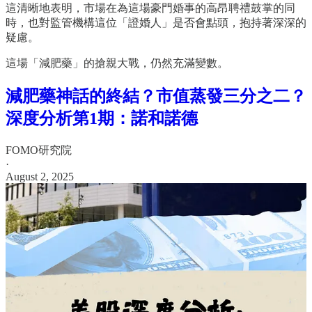
這清晰地表明，市場在為這場豪門婚事的高昂聘禮鼓掌的同
時，也對監管機構這位「證婚人」是否會點頭，抱持著深深的
疑慮。
這場「減肥藥」的搶親大戰，仍然充滿變數。
減肥藥神話的終結？市值蒸發三分之二？
深度分析第1期：諾和諾德
FOMO研究院
·
August 2, 2025