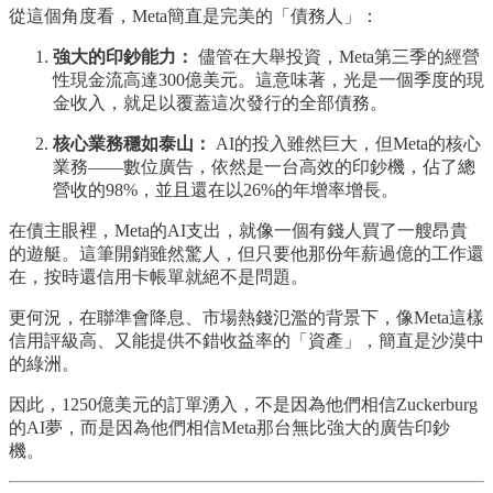
從這個角度看，Meta簡直是完美的「債務人」：
強大的印鈔能力：
儘管在大舉投資，Meta第三季的經營
性現金流高達300億美元。這意味著，光是一個季度的現
金收入，就足以覆蓋這次發行的全部債務。
核心業務穩如泰山：
AI的投入雖然巨大，但Meta的核心
業務——數位廣告，依然是一台高效的印鈔機，佔了總
營收的98%，並且還在以26%的年增率增長。
在債主眼裡，Meta的AI支出，就像一個有錢人買了一艘昂貴
的遊艇。這筆開銷雖然驚人，但只要他那份年薪過億的工作還
在，按時還信用卡帳單就絕不是問題。
更何況，在聯準會降息、市場熱錢氾濫的背景下，像Meta這樣
信用評級高、又能提供不錯收益率的「資產」，簡直是沙漠中
的綠洲。
因此，1250億美元的訂單湧入，不是因為他們相信Zuckerburg
的AI夢，而是因為他們相信Meta那台無比強大的廣告印鈔
機。