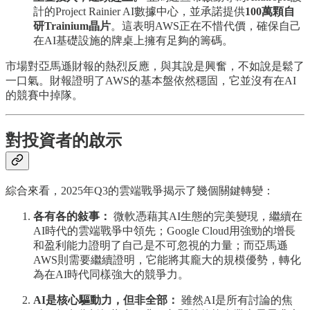
計的Project Rainier AI數據中心，並承諾提供
100萬顆自
研Trainium晶片
。這表明AWS正在不惜代價，確保自己
在AI基礎設施的牌桌上擁有足夠的籌碼。
市場對亞馬遜財報的熱烈反應，與其說是興奮，不如說是鬆了
一口氣。財報證明了AWS的基本盤依然穩固，它並沒有在AI
的競賽中掉隊。
對投資者的啟示
綜合來看，2025年Q3的雲端戰爭揭示了幾個關鍵轉變：
各有各的敍事：
微軟憑藉其AI生態的完美變現，繼續在
AI時代的雲端戰爭中領先；Google Cloud用強勁的增長
和盈利能力證明了自己是不可忽視的力量；而亞馬遜
AWS則需要繼續證明，它能將其龐大的規模優勢，轉化
為在AI時代同樣強大的競爭力。
AI是核心驅動力，但非全部：
雖然AI是所有討論的焦