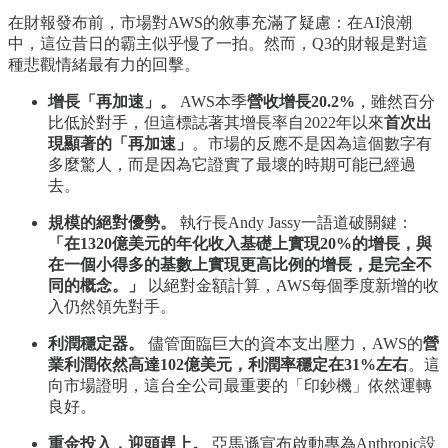
在財報發布前，市場對AWS的敘事充滿了疑慮：在AI浪潮
中，這位昔日的霸主似乎慢了一拍。然而，Q3的財報是對這
種悲觀情緒最有力的回擊。
增長「再加速」。
AWS本季
營收增長20.2%
，雖然百分
比低於對手，但這標誌著其增長率自2022年以來
首次出
現顯著的「再加速」
。市場的反應不是因為這個數字有
多麼驚人，而是因為它證實了最壞的時期可能已經過
去。
規模的絕對優勢。
執行長Andy Jassy一語道破關鍵：
「在1320億美元的年化收入基礎上實現20%的增長，與
在一個小得多的基數上實現更高比例的增長，是完全不
同的概念。」
以絕對金額計算，AWS每個季度新增的收
入仍然領先對手。
利潤穩定器。
儘管面臨巨大的資本支出壓力，AWS的
營
業利潤依然高達102億美元，利潤率穩定在31%左右
。這
向市場證明，這台全公司最重要的「印鈔機」依然運轉
良好。
重金投入，迎頭趕上。
亞馬遜宣布啟動專為Anthropic設