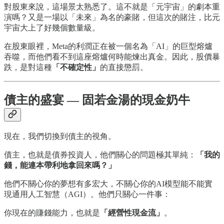
對股東來說，這場景太熟悉了。這不就是「元宇宙」的劇本重
演嗎？又是一場以「未來」為名的豪賭，但這次的賭注，比元
宇宙大上了好幾個數量級。
在股東眼裡，Meta的利潤正在被一個名為「AI」的巨型熔爐
吞噬，而他們看不到這座熔爐何時能煉出真金。因此，股價暴
跌，是對這種
「不確定性」
的直接懲罰。
債主的盛宴 — 固若金湯的現金奶牛
現在，我們切換到債主的視角。
債主，也就是債券投資人，他們關心的問題極其單純：
「我的
錢，能連本帶利地拿回來嗎？」
他們不關心你的夢想有多宏大，不關心你的AI模型能不能實
現通用人工智慧（AGI）。他們只關心一件事：
你現在的賺錢能力，也就是
「經營性現金流」
。