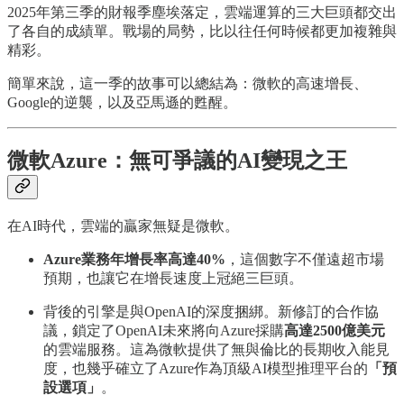
2025年第三季的財報季塵埃落定，雲端運算的三大巨頭都交出
了各自的成績單。戰場的局勢，比以往任何時候都更加複雜與
精彩。
簡單來說，這一季的故事可以總結為：微軟的高速增長、
Google的逆襲，以及亞馬遜的甦醒。
微軟Azure：無可爭議的AI變現之王
在AI時代，雲端的贏家無疑是微軟。
Azure業務年增長率高達40%
，這個數字不僅遠超市場
預期，也讓它在增長速度上冠絕三巨頭。
背後的引擎是與OpenAI的深度捆綁。新修訂的合作協
議，鎖定了OpenAI未來將向Azure採購
高達2500億美元
的雲端服務。這為微軟提供了無與倫比的長期收入能見
度，也幾乎確立了Azure作為頂級AI模型推理平台的
「預
設選項」
。