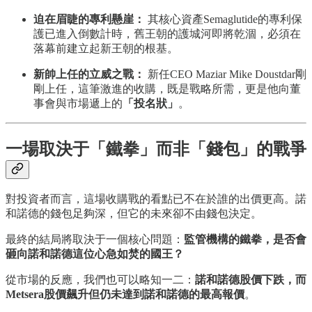
迫在眉睫的專利懸崖：
其核心資產Semaglutide的專利保
護已進入倒數計時，舊王朝的護城河即將乾涸，必須在
落幕前建立起新王朝的根基。
新帥上任的立威之戰：
新任CEO Maziar Mike Doustdar剛
剛上任，這筆激進的收購，既是戰略所需，更是他向董
事會與市場遞上的
「投名狀」
。
一場取決于「鐵拳」而非「錢包」的戰爭
對投資者而言，這場收購戰的看點已不在於誰的出價更高。諾
和諾德的錢包足夠深，但它的未來卻不由錢包決定。
最終的結局將取決于一個核心問題：
監管機構的鐵拳，是否會
砸向諾和諾德這位心急如焚的國王？
從市場的反應，我們也可以略知一二：
諾和諾德股價下跌，而
Metsera股價飆升但仍未達到諾和諾德的最高報價
。