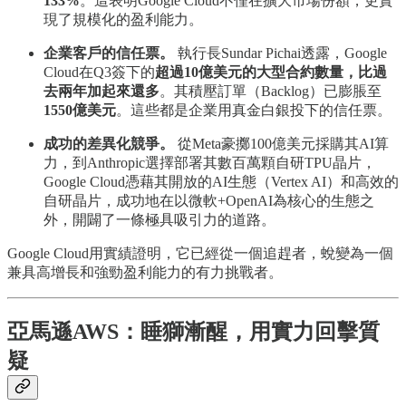
133%
。這表明Google Cloud不僅在擴大市場份額，更實
現了規模化的盈利能力。
企業客戶的信任票。
執行長Sundar Pichai透露，Google
Cloud在Q3簽下的
超過10億美元的大型合約數量，比過
去兩年加起來還多
。其積壓訂單（Backlog）已膨脹至
1550億美元
。這些都是企業用真金白銀投下的信任票。
成功的差異化競爭。
從Meta豪擲100億美元採購其AI算
力，到Anthropic選擇部署其數百萬顆自研TPU晶片，
Google Cloud憑藉其開放的AI生態（Vertex AI）和高效的
自研晶片，成功地在以微軟+OpenAI為核心的生態之
外，開闢了一條極具吸引力的道路。
Google Cloud用實績證明，它已經從一個追趕者，蛻變為一個
兼具高增長和強勁盈利能力的有力挑戰者。
亞馬遜AWS：睡獅漸醒，用實力回擊質
疑