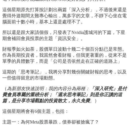
這個星期原先打算按計劃出兩篇「深入分析」，不過後來還是
覺得外遊期間太難專心輸出，萬多字的文章，不靜下心坐在電
腦面前十數小時，基本上還是處理不了。
所以還是跟大家請個假，只發表了Nvidia護城河的下篇，下星
期會補回會員投票的主題「資訊安全」。
財報季如火如荼，股價單日波動十幾二十個百分點已是常態。
作為長期投資者，我當然會看財報，但我更著重的，從來不是
單季的具體數字，而是「公司是否依然走在正確的道路上」
這期的「思考筆記」，我將分享對幾份關鍵財報的思考，以及
一些值得留意的市場動態。
（
為新朋友快速說明：我的內容分為兩種：
「深入研究」是付
費會員專屬的重磅分析；「週末思考筆記」則是你正讀的這
篇，是分享市場觀點的投資散文，永久免費
。
）
這個星期將會有6個主題，包括：
主題一：為何Meta股票暴跌，債券卻被搶瘋了？