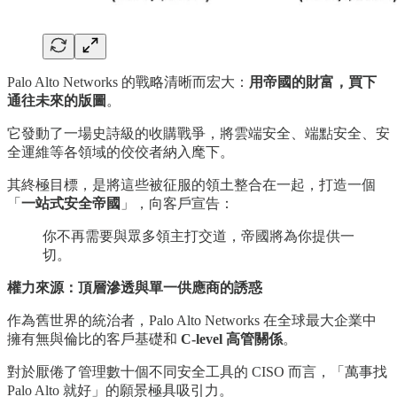
Palo Alto Networks 的戰略清晰而宏大：
用帝國的財富，買下
通往未來的版圖
。
它發動了一場史詩級的收購戰爭，將雲端安全、端點安全、安
全運維等各領域的佼佼者納入麾下。
其終極目標，是將這些被征服的領土整合在一起，打造一個
「
一站式安全帝國
」，向客戶宣告：
你不再需要與眾多領主打交道，帝國將為你提供一
切。
權力來源：頂層滲透與單一供應商的誘惑
作為舊世界的統治者，Palo Alto Networks 在全球最大企業中
擁有無與倫比的客戶基礎和
C-level 高管關係
。
對於厭倦了管理數十個不同安全工具的 CISO 而言，「萬事找
Palo Alto 就好」的願景極具吸引力。