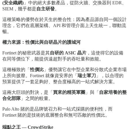
(安全織網)
」中的絕大多數產品，從防火牆、交換器到 EDR、
SIEM，幾乎都是
自主研發
。
這種策略的優勢在於天生的整合性：因為產品源自同一個設計
理念，它們在底層架構、API 和管理介面上天生統一，聯動流
暢。
權力來源：性價比與自研晶片的護城河
Fortinet 的秘密武器是其
自研的 ASIC 晶片
，這使得它的設備
在同等價位下，能提供遠超對手的吞吐量和效能。
這種極致的「
性價比
」優勢讓它在中型企業和分散式企業市場
上所向披靡。Fortinet 就像資安界的「
瑞士軍刀
」，以合理的
預算提供了一套足夠好、整合度極高的一站式解決方案。
這兩大巨頭的對決，是「
買來的精英軍團
」與「
自家培養的整
合化部隊
」之間的較量。
Palo Alto 賭的是品牌號召力和一站式採購的便利性，而
Fortinet 賭的是技術的底層整合和無可匹敵的性價比。
端點之王 — CrowdStrike