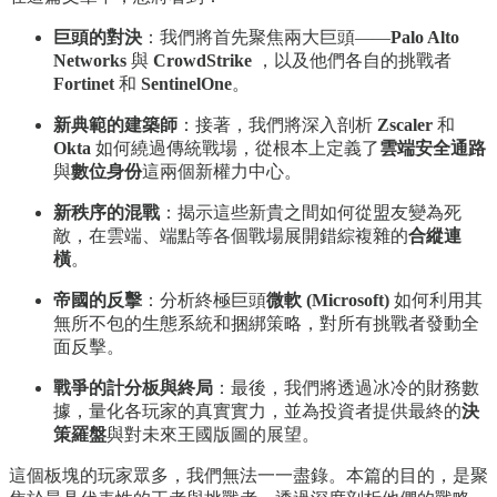
巨頭的對決
：我們將首先聚焦兩大巨頭——
Palo Alto
Networks
與
CrowdStrike
，以及他們各自的挑戰者
Fortinet
和
SentinelOne
。
新典範的建築師
：接著，我們將深入剖析
Zscaler
和
Okta
如何繞過傳統戰場，從根本上定義了
雲端安全通路
與
數位身份
這兩個新權力中心。
新秩序的混戰
：揭示這些新貴之間如何從盟友變為死
敵，在雲端、端點等各個戰場展開錯綜複雜的
合縱連
橫
。
帝國的反擊
：分析終極巨頭
微軟 (Microsoft)
如何利用其
無所不包的生態系統和捆綁策略，對所有挑戰者發動全
面反擊。
戰爭的計分板與終局
：最後，我們將透過冰冷的財務數
據，量化各玩家的真實實力，並為投資者提供最終的
決
策羅盤
與對未來王國版圖的展望。
這個板塊的玩家眾多，我們無法一一盡錄。本篇的目的，是聚