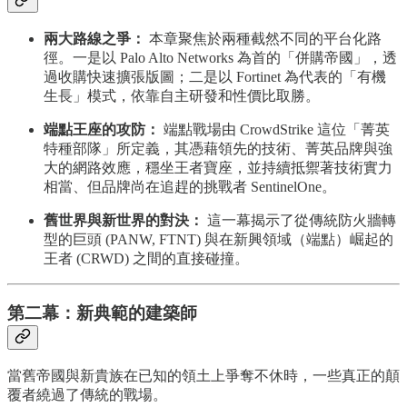
兩大路線之爭：
本章聚焦於兩種截然不同的平台化路
徑。一是以 Palo Alto Networks 為首的「併購帝國」，透
過收購快速擴張版圖；二是以 Fortinet 為代表的「有機
生長」模式，依靠自主研發和性價比取勝。
端點王座的攻防：
端點戰場由 CrowdStrike 這位「菁英
特種部隊」所定義，其憑藉領先的技術、菁英品牌與強
大的網路效應，穩坐王者寶座，並持續抵禦著技術實力
相當、但品牌尚在追趕的挑戰者 SentinelOne。
舊世界與新世界的對決：
這一幕揭示了從傳統防火牆轉
型的巨頭 (PANW, FTNT) 與在新興領域（端點）崛起的
王者 (CRWD) 之間的直接碰撞。
第二幕：新典範的建築師
當舊帝國與新貴族在已知的領土上爭奪不休時，一些真正的顛
覆者繞過了傳統的戰場。