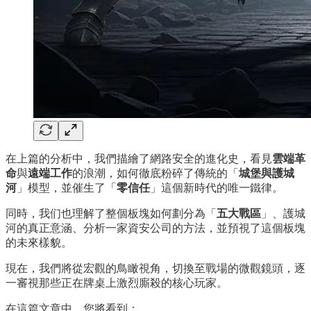
在上篇的分析中，我們描繪了網路安全的進化史，看見
雲端革
命
與
遠端工作
的浪潮，如何徹底粉碎了傳統的「
城堡與護城
河
」模型，並催生了「
零信任
」這個新時代的唯一鐵律。
同時，我们也理解了整個板塊如何劃分為「
五大戰區
」、護城
河的真正意涵、分析一家資安公司的方法，並預視了這個板塊
的未來樣貌。
現在，我們將從宏觀的鳥瞰視角，切換至戰場的微觀鏡頭，逐
一審視那些正在牌桌上激烈廝殺的核心玩家。
在這篇文章中，您將看到：