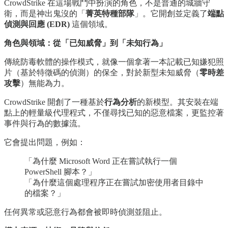
CrowdStrike 在這場戰鬥中扮演的角色，不是普通的城牆守
衛，而是神出鬼沒的「
菁英特種部隊
」。它開創並定義了
端點
偵測與回應 (EDR)
這個領域。
角色與領域：從「已知威脅」到「未知行為」
傳統防毒軟體的操作模式，就像一個拿著一本記載已知嫌犯照
片（基於特徵碼的偵測）的保全，對於新型未知威脅（
零時差
攻擊
）無能為力。
CrowdStrike 開創了一種基於
行為分析
的新模型。其安裝在端
點上的輕量級代理程式，不僅尋找已知的惡意檔案，更監控著
事件與行為的數據流。
它會提出問題，例如：
「為什麼 Microsoft Word 正在嘗試執行一個
PowerShell 腳本？」
「為什麼這個處理程序正在嘗試加密使用者目錄中
的檔案？」
任何異常或惡意行為都會被即時偵測並阻止。