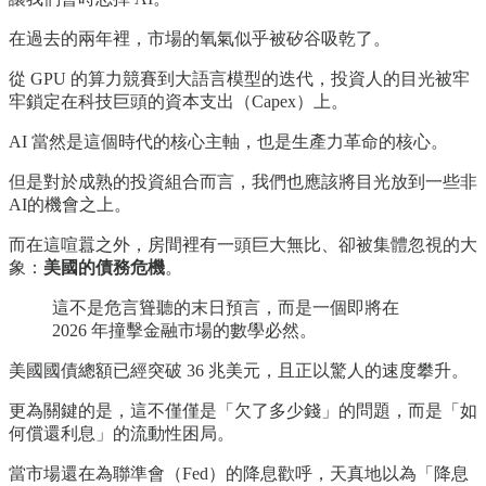
在過去的兩年裡，市場的氧氣似乎被矽谷吸乾了。
從 GPU 的算力競賽到大語言模型的迭代，投資人的目光被牢
牢鎖定在科技巨頭的資本支出（Capex）上。
AI 當然是這個時代的核心主軸，也是生產力革命的核心。
但是對於成熟的投資組合而言，我們也應該將目光放到一些非
AI的機會之上。
而在這喧囂之外，房間裡有一頭巨大無比、卻被集體忽視的大
象：
美國的債務危機
。
這不是危言聳聽的末日預言，而是一個即將在
2026 年撞擊金融市場的數學必然。
美國國債總額已經突破 36 兆美元，且正以驚人的速度攀升。
更為關鍵的是，這不僅僅是「欠了多少錢」的問題，而是「如
何償還利息」的流動性困局。
當市場還在為聯準會（Fed）的降息歡呼，天真地以為「降息