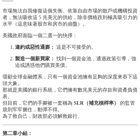
市場無法自我修復這個失衡。依靠自由市場的散戶或機構投資
者，無法吸收這 5 兆美元的供給，除非價格跌到極具吸引力的
水平（這意味著股市和房市的崩盤）。
美國政府面臨一個二選一的抉擇：
違約或惡性通膨：
這是不可接受的。
製造一個新買家：
找到一個資金池，通過政策引導，強
迫或誘惑他們購買美債。
環顧全球金融體系，只有一個資金池擁有足夠的深度來吞下這
頭大象。
那就是美國的銀行系統，它們擁有數兆美元的存款和資產負債
表。
但目前，它們的手腳被一套稱為
SLR（補充槓桿率）
的監管
規則牢牢捆住，動彈不得。
為了救自己，財政部必須解救銀行。
第二章小結：