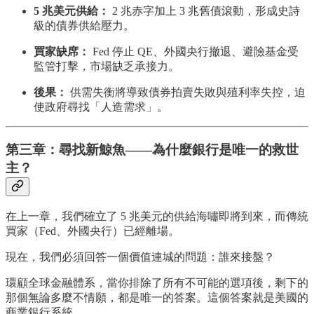
5 兆美元供給：
2 兆赤字加上 3 兆舊債滾動，形成史詩
級的債券供給壓力。
買家缺席：
Fed 停止 QE、外國央行撤退、避險基金受
監管打擊，市場缺乏承接力。
後果：
供需失衡將導致債券拍賣失敗與殖利率失控，迫
使政府尋找「人造需求」。
第三章：尋找新鯨魚——為什麼銀行是唯一的救世
主？
在上一章，我們確立了 5 兆美元的供給海嘯即將到來，而傳統
買家（Fed、外國央行）已經離場。
現在，我們必須回答一個價值連城的問題：誰來接盤？
環顧全球金融體系，當你排除了所有不可能的選項後，剩下的
那個無論多麼不情願，都是唯一的答案。這個答案就是美國的
商業銀行系統。