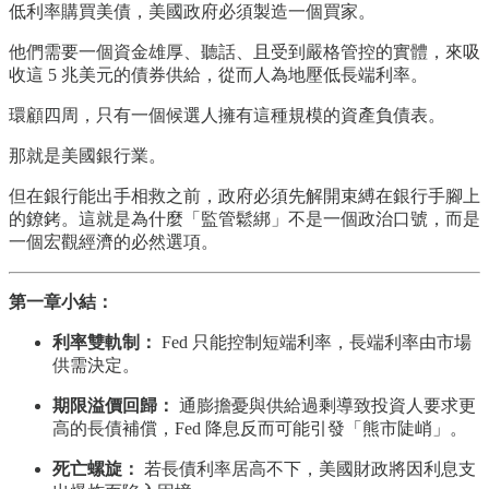
低利率購買美債，美國政府必須製造一個買家。
他們需要一個資金雄厚、聽話、且受到嚴格管控的實體，來吸
收這 5 兆美元的債券供給，從而人為地壓低長端利率。
環顧四周，只有一個候選人擁有這種規模的資產負債表。
那就是美國銀行業。
但在銀行能出手相救之前，政府必須先解開束縛在銀行手腳上
的鐐銬。這就是為什麼「監管鬆綁」不是一個政治口號，而是
一個宏觀經濟的必然選項。
第一章小結：
利率雙軌制：
Fed 只能控制短端利率，長端利率由市場
供需決定。
期限溢價回歸：
通膨擔憂與供給過剩導致投資人要求更
高的長債補償，Fed 降息反而可能引發「熊市陡峭」。
死亡螺旋：
若長債利率居高不下，美國財政將因利息支