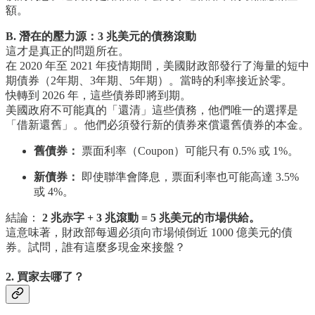
額。
B. 潛在的壓力源：3 兆美元的債務滾動
這才是真正的問題所在。
在 2020 年至 2021 年疫情期間，美國財政部發行了海量的短中
期債券（2年期、3年期、5年期）。當時的利率接近於零。
快轉到 2026 年，這些債券即將到期。
美國政府不可能真的「還清」這些債務，他們唯一的選擇是
「借新還舊」。他們必須發行新的債券來償還舊債券的本金。
舊債券：
票面利率（Coupon）可能只有 0.5% 或 1%。
新債券：
即使聯準會降息，票面利率也可能高達 3.5%
或 4%。
結論：
2 兆赤字 + 3 兆滾動 = 5 兆美元的市場供給。
這意味著，財政部每週必須向市場傾倒近 1000 億美元的債
券。試問，誰有這麼多現金來接盤？
2. 買家去哪了？