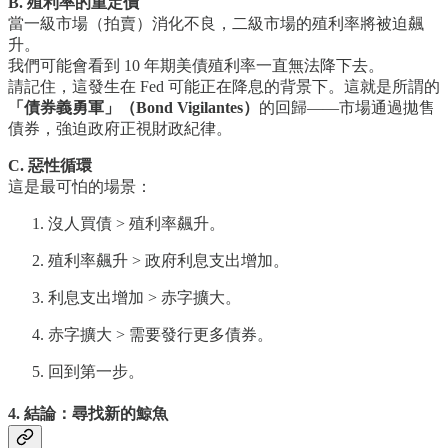
B. 殖利率的重定價
當一級市場（拍賣）消化不良，二級市場的殖利率將被迫飆
升。
我們可能會看到 10 年期美債殖利率一直無法降下去。
請記住，這發生在 Fed 可能正在降息的背景下。這就是所謂的
「債券義勇軍」（Bond Vigilantes）
的回歸——市場通過拋售
債券，強迫政府正視財政紀律。
C. 惡性循環
這是最可怕的場景：
沒人買債 > 殖利率飆升。
殖利率飆升 > 政府利息支出增加。
利息支出增加 > 赤字擴大。
赤字擴大 > 需要發行更多債券。
回到第一步。
4. 結論：尋找新的鯨魚