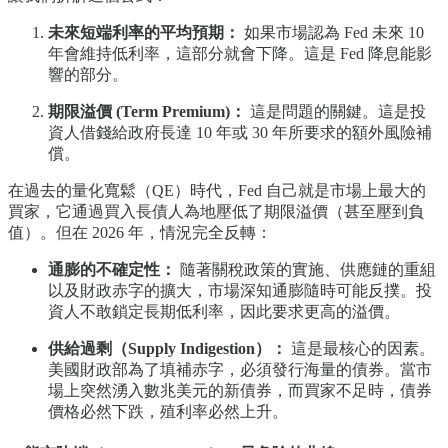
未來短端利率的平均預期：
如果市場認為 Fed 未來 10
年會維持低利率，這部分就會下降。這是 Fed 降息能影
響的部分。
期限溢價 (Term Premium)：
這是問題的關鍵。這是投
資人借錢給政府長達 10 年或 30 年所要求的額外風險補
償。
在過去的量化寬鬆（QE）時代，Fed 自己就是市場上最大的
買家，它通過買入長債人為地壓低了期限溢價（甚至壓到負
值）。但在 2026 年，情況完全反轉：
通膨的不確定性：
隨著關稅政策的實施、供應鏈的重組
以及財政赤字的擴大，市場深知通膨隨時可能反撲。投
資人不敢鎖定長期低利率，因此要求更高的溢價。
供給過剩（Supply Indigestion）：
這是最核心的因素。
美國財政部為了填補赤字，必須發行海量的債券。當市
場上突然湧入數兆美元的新債券，而買家不足時，債券
價格必然下跌，殖利率必然上升。