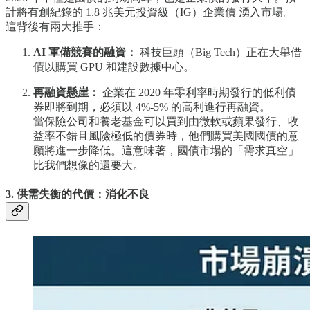
計將有創紀錄的 1.8 兆美元投資級（IG）企業債 湧入市場。
這背後有兩大推手：
AI 軍備競賽的融資：
科技巨頭（Big Tech）正在大舉借
債以購買 GPU 和建設數據中心。
再融資懸崖：
企業在 2020 年零利率時期發行的低利債
券即將到期，必須以 4%-5% 的高利進行再融資。
當保險公司和養老基金可以買到由微軟或蘋果發行、收
益率不錯且風險極低的債券時，他們購買美國國債的意
願將進一步降低。這意味著，國債市場的「需求真空」
比我們想像的還要大。
3. 供需失衡的代價：消化不良