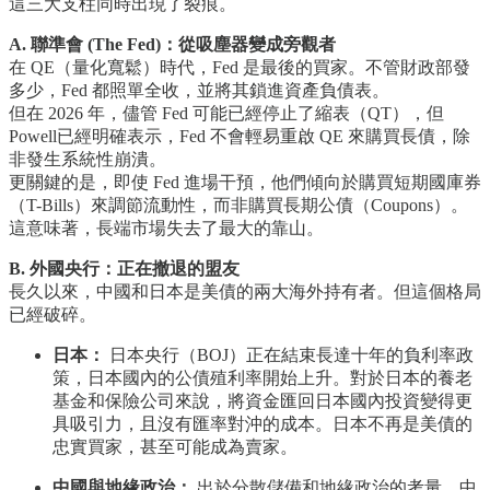
這三大支柱同時出現了裂痕。
A. 聯準會 (The Fed)：從吸塵器變成旁觀者
在 QE（量化寬鬆）時代，Fed 是最後的買家。不管財政部發
多少，Fed 都照單全收，並將其鎖進資產負債表。
但在 2026 年，儘管 Fed 可能已經停止了縮表（QT），但
Powell已經明確表示，Fed 不會輕易重啟 QE 來購買長債，除
非發生系統性崩潰。
更關鍵的是，即使 Fed 進場干預，他們傾向於購買短期國庫券
（T-Bills）來調節流動性，而非購買長期公債（Coupons）。
這意味著，長端市場失去了最大的靠山。
B. 外國央行：正在撤退的盟友
長久以來，中國和日本是美債的兩大海外持有者。但這個格局
已經破碎。
日本：
日本央行（BOJ）正在結束長達十年的負利率政
策，日本國內的公債殖利率開始上升。對於日本的養老
基金和保險公司來說，將資金匯回日本國內投資變得更
具吸引力，且沒有匯率對沖的成本。日本不再是美債的
忠實買家，甚至可能成為賣家。
中國與地緣政治：
出於分散儲備和地緣政治的考量，中