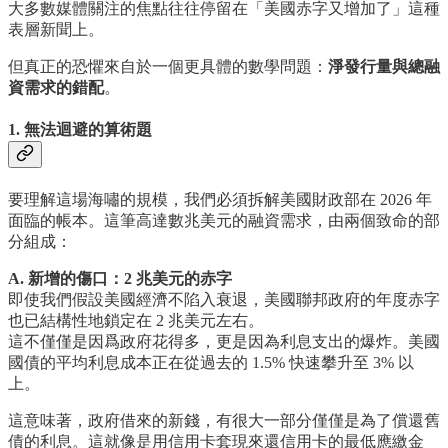
大多數媒體關注的焦點往往停留在「美國赤字又增加了」這種
表層新聞上。
但真正的恐懼來自於一個更具體的數學問題：
淨發行量與總融
資需求的錯配
。
1. 無法迴避的算術題
要理解這場海嘯的規模，我們必須拆解美國財政部在 2026 年
面臨的帳本。這筆高達數兆美元的融資需求，由兩個致命的部
分組成：
A. 新增的傷口：2 兆美元的赤字
即使我們假設美國經濟不陷入衰退，美國聯邦政府的年度赤字
也已結構性地鎖定在 2 兆美元左右。
這不僅僅是因爲政府花得多，更是因為利息支出的爆炸。美國
國債的平均利息成本正在從過去的 1.5% 快速攀升至 3% 以
上。
這意味著，政府借來的新錢，有很大一部分僅僅是為了償還舊
債的利息。這就像是用信用卡套現來還信用卡的最低應繳金