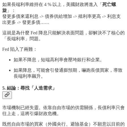
如果長端利率維持在 4 % 以上，美國財政將進入「
死亡螺
旋
」：
發更多債來還利息 -> 債券供給增加 -> 殖利率更高 -> 利息支
出更多 -> 發更多債……
這就是為什麼 Fed 降息只能解決表面問題，卻解決不了核心的
「長端利率」問題。
Fed 陷入了兩難：
如果不降息，短端高利率會壓垮銀行和企業。
如果降息，可能會引發通膨預期，嚇跑長債買家，導致
長端利率飆升。
5. 結論：尋找「人造需求」
市場機制已經失靈。依靠自由市場的供需關係，長債利率只會
往上走，這將引爆財政危機。
既然自由市場的買家（外國央行、避險基金）不願意以目前的