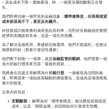
= 資金成本下降 = 萬物暴漲」時，一個更深層的斷裂正在發
生。
我們即將目睹一個罕見的金融現象：
聯準會降息，但長期借貸
成本卻居高不下，甚至反向飆升。
科技股或許能靠獲利成長抵抗高利率，但對於依賴融資的實體
經濟和美國政府本身，這是一場生存危機。
為了解決這個死局，華盛頓別無選擇。他們不能違約，也無法
無限制印鈔（那會引發惡性通膨）。
他們剩下的唯一一張牌，就是
金融監管的鬆綁
。他們需要一個
強大的銀行體系來充當「最後的買家」。
我將會在這篇文章解釋為什麼
銀行股
，一個被視為沈悶的板
塊，即將迎來一場由政策驅動的價值重估，並成為這場債務風
暴中的救星。
文章內容包括：
宏觀斷裂：
解釋為何「聯準會降息」無法壓低長期借貸
成本，以及「期限溢價」的回歸如何引發債市危機。