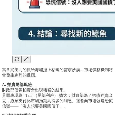
當 5 兆美元的供給海嘯撞上枯竭的需求沙漠，市場價格機制將
會發生劇烈的反應。
A. 拍賣尾部風險
財政部債券拍賣會出現糟糕的結果。
具體表現為 “Tail”（尾部利差） 擴大：財政部為了把債券賣出
去，必須支付比市場預期高得多的利息。這會向市場發送恐慌
信號——「沒人想要美國國債了」。