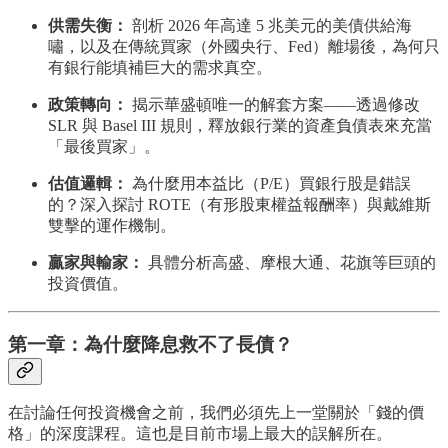
供需失衡：
剖析 2026 年高達 5 兆美元的美債供給海
嘯，以及在傳統買家（外國央行、Fed）離場後，為何只
有銀行能填補巨大的需求真空。
政策轉向：
揭示華盛頓唯一的解套方案——透過修改
SLR 與 Basel III 規則，釋放銀行業的資產負債表來充當
「最後買家」。
估值邏輯：
為什麼用本益比（P/E）買銀行股是錯誤
的？深入探討 ROTE（有形股東權益報酬率）與戴維斯
雙擊的運作機制。
贏家與輸家：
具體分析高盛、摩根大通、花旗等巨頭的
投資價值。
第一章：為什麼降息救不了長債？
在討論任何投資機會之前，我們必須先上一堂關於「錢的價
格」的深度課程。這也是目前市場上最大的誤解所在。