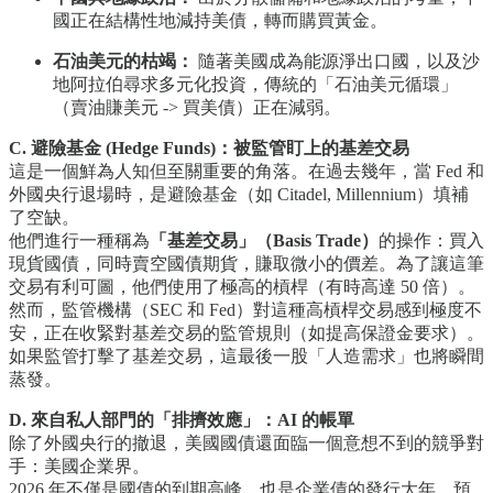
國正在結構性地減持美債，轉而購買黃金。
石油美元的枯竭：
隨著美國成為能源淨出口國，以及沙
地阿拉伯尋求多元化投資，傳統的「石油美元循環」
（賣油賺美元 -> 買美債）正在減弱。
C. 避險基金 (Hedge Funds)：被監管盯上的基差交易
這是一個鮮為人知但至關重要的角落。在過去幾年，當 Fed 和
外國央行退場時，是避險基金（如 Citadel, Millennium）填補
了空缺。
他們進行一種稱為
「基差交易」（Basis Trade）
的操作：買入
現貨國債，同時賣空國債期貨，賺取微小的價差。為了讓這筆
交易有利可圖，他們使用了極高的槓桿（有時高達 50 倍）。
然而，監管機構（SEC 和 Fed）對這種高槓桿交易感到極度不
安，正在收緊對基差交易的監管規則（如提高保證金要求）。
如果監管打擊了基差交易，這最後一股「人造需求」也將瞬間
蒸發。
D. 來自私人部門的「排擠效應」：AI 的帳單
除了外國央行的撤退，美國國債還面臨一個意想不到的競爭對
手：美國企業界。
2026 年不僅是國債的到期高峰，也是企業債的發行大年。預