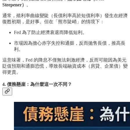
Steepener）
。
通常，殖利率曲線變陡（長債利率高於短債利率）發生在經濟
復甦初期，是好事。但在「熊市陡峭」的情境下：
Fed 為了防止經濟衰退而降低短利。
市場因為擔心赤字失控和通膨，反而拋售長債，推高長
利。
這意味著，Fed 的降息不僅無法刺激經濟，反而可能因為美元
貶值預期和通膨恐慌，導致長端融資成本（房貸、企業債）變
得更貴。
4. 債務懸崖：為什麼這一次不同？