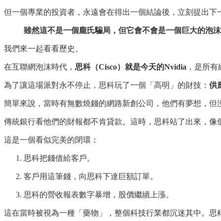
但一個專業的投資者，永遠會在得出一個結論後，立刻提出下
雖然這不是一個龐氏騙局，但它會不會是一個巨大的泡沫
我們來一起看看歷史。
在互聯網泡沫時代，
思科（Cisco）就是今天的Nvidia
，是所有
為了讓這場派對永不停止，思科玩了一個「高明」的財技：
供應
簡單來說，當時有無數燒錢的網路新創公司，他們有夢想，但
傳統銀行看他們的財報都不肯貸款。這時，思科站了出來，像
這是一個看似完美的閉環：
思科把錢借給客戶。
客戶用這筆錢，向思科下達巨額訂單。
思科的營收報表數字暴增，股價繼續上漲。
這在當時被視為一種「藥物」，整個科技行業都沉迷其中。思