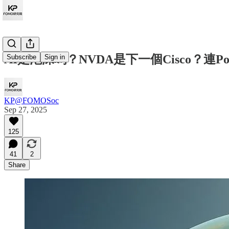
AI是泡沬嗎？NVDA是下一個Cisco？連Po
Subscribe
Sign in
KP@FOMOSoc
Sep 27, 2025
125
41
2
Share