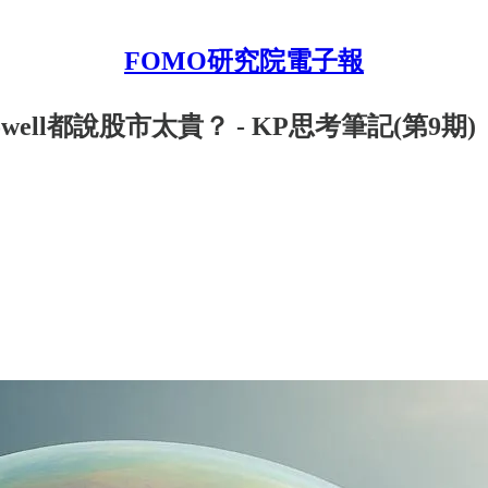
FOMO研究院電子報
well都說股市太貴？ - KP思考筆記(第9期)