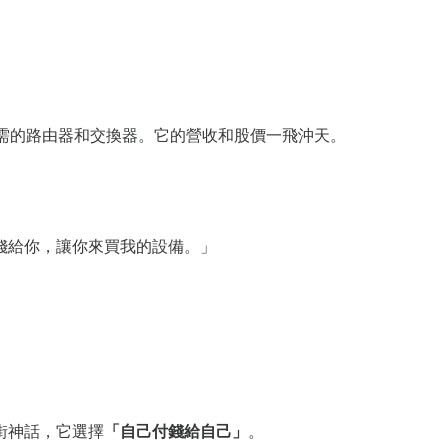
需的路由器和交換器。它的營收和股價一飛沖天。
錢給你，讓你來買我的設備。」
街神話，它選擇
「自己付錢給自己」
。