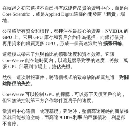
在崛起之初它選擇不自己持有或建造昂貴的資料中心，而是向
Core Scientific ，或是Applied Digital這樣的開發商「
租賃
」場
地。
公司將所有資金和槓桿，都押注在最核心的資產：
NVIDIA 的
GPU
上。它用 GPU 庫存和客戶合約作為抵押，向銀行借貸，
再用貸來的錢買更多 GPU，形成一個高速滾動的
擴張飛輪
。
這種模式帶來了無與倫比的擴張速度和資本效率。它讓
CoreWeave 能在短時間內，以遠超競爭對手的速度，將數十萬
張 GPU 部署到市場上，搶佔先機。
然後，這次財報事件，將這個模式的致命缺陷暴露無遺：
對關
鍵路徑的失控
。
CoreWeave 可以控制 GPU 的採購，可以簽下天價客戶合約，
但它無法控制第三方合作夥伴蓋房子的速度。
當資料中心這個「物理基礎」延遲時，整個高速運轉的商業機
器就只能被迫空轉，而高達
9-10%利率
的巨額債務，利息卻
不會停。