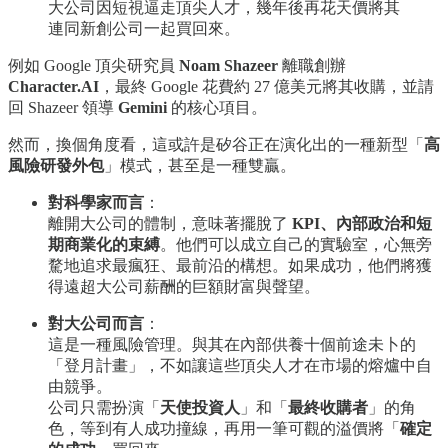
大公司因短視逼走頂尖人才，幾年後再花天價將其
連同新創公司一起買回來。
例如 Google 頂尖研究員
Noam Shazeer
離職創辦
Character.AI
，最終 Google 花費約 27 億美元將其收購，並請
回 Shazeer 領導
Gemini
的核心項目。
然而，換個角度看，這或許是矽谷正在演化出的一種新型「
高
風險研發外包
」模式，甚至是一種雙贏。
對科學家而言
：
離開大公司的體制，意味著擺脫了
KPI、內部政治和短
期商業化的束縛
。他們可以成立自己的實驗室，心無旁
騖地追求最瘋狂、最前沿的構想。如果成功，他們將獲
得遠超大公司薪酬的巨額財富與聲望。
對大公司而言
：
這是一種風險管理。與其在內部供養十個前途未卜的
「登月計畫」，不如讓這些頂尖人才在市場的熔爐中自
由競爭。
公司只需扮演「
天使投資人
」和「
最終收購者
」的角
色，等到有人成功撞線，再用一筆可觀的溢價將「
確定