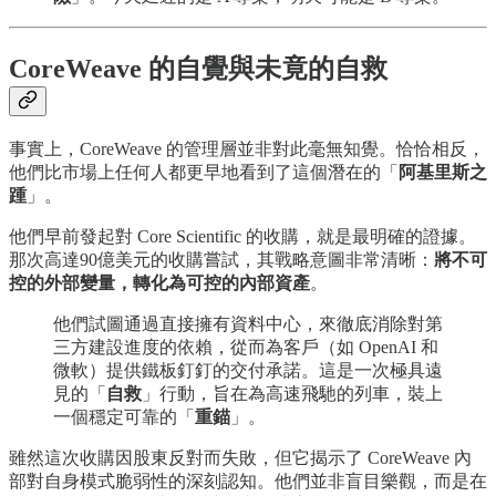
CoreWeave 的自覺與未竟的自救
事實上，CoreWeave 的管理層並非對此毫無知覺。恰恰相反，
他們比市場上任何人都更早地看到了這個潛在的「
阿基里斯之
踵
」。
他們早前發起對 Core Scientific 的收購，就是最明確的證據。
那次高達90億美元的收購嘗試，其戰略意圖非常清晰：
將不可
控的外部變量，轉化為可控的內部資產
。
他們試圖通過直接擁有資料中心，來徹底消除對第
三方建設進度的依賴，從而為客戶（如 OpenAI 和
微軟）提供鐵板釘釘的交付承諾。這是一次極具遠
見的「
自救
」行動，旨在為高速飛馳的列車，裝上
一個穩定可靠的「
重錨
」。
雖然這次收購因股東反對而失敗，但它揭示了 CoreWeave 內
部對自身模式脆弱性的深刻認知。他們並非盲目樂觀，而是在