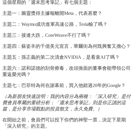
這個星期的「週末思考筆記」有七個主題：
主題一：圖靈獎得主據報離開Meta，代表甚麼？
主題二：Waymo成功進軍高速公路，Tesla輸了嗎？
主題三：接連大跌，CoreWeave不行了嗎？
主題四：蘇姿丰的千億美元宣言，華爾街為何既興奮又擔心？
主題五：孫正義的第二次清倉NVIDIA，是看衰AI了嗎？
主題六：諾和諾德的刮骨療毒，改頭換面的董事會能帶領公司
重返榮光嗎？
主題七：巴菲特為何在謝幕前，買入他錯過20年的Google？
（為新朋友快速說明：我的內容分為兩種：「深入研究」是付
費會員專屬的重磅分析；「週末思考筆記」則是你正讀的這
篇，是分享市場觀點的投資散文，永久免費。）
在開始之前，會員們可以投下你們的神聖一票，決定下星期
「深入研究」的主題。