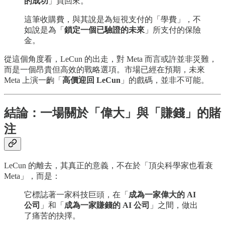
的成功
」買回來。
這筆收購費，與其說是為短視支付的「學費」，不
如說是為「
鎖定一個已驗證的未來
」所支付的保險
金。
從這個角度看，LeCun 的出走，對 Meta 而言或許並非災難，
而是一個昂貴但高效的戰略選項。市場已經在預期，未來
Meta 上演一齣「
高價迎回 LeCun
」的戲碼，並非不可能。
結論：一場關於「偉大」與「賺錢」的賭
注
LeCun 的離去，其真正的意義，不在於「頂尖科學家也看衰
Meta」，而是：
它標誌著一家科技巨頭，在「
成為一家偉大的 AI
公司
」和「
成為一家賺錢的 AI 公司
」之間，做出
了痛苦的抉擇。