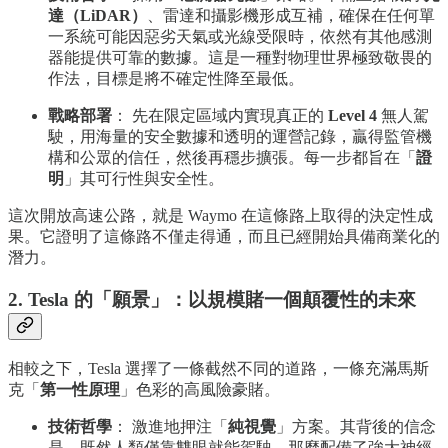
達（LiDAR）
、雷達和攝影機形成互補，確保在任何單
一系統可能因惡劣天氣或光線受限時，依然有其他感測
器能提供可靠的數據。這是一種對物理世界極致敬畏的
作法，目標是將不確定性降至最低。
戰略部署
： 先在限定區域内實現真正的
Level 4
無人駕
駛，用海量的安全數據和透明的運營記錄，贏得監管機
構和公眾的信任，然後再穩步擴張。每一步都旨在「
證
明
」其可行性與安全性。
這次開放高速公路，就是 Waymo 在這條路上取得的決定性成
果。它證明了這條路不僅走得通，而且已經開始具備商業化的
潛力。
2. Tesla 的「願景」：以規模賭一個顛覆性的未來
相較之下，Tesla 選擇了一條截然不同的道路，一條充滿馬斯
克「
第一性原理
」色彩的高風險豪賭。
技術哲學
： 激進地押注「
純視覺
」方案。其背後的信念
是，既然人類僅靠雙眼就能駕駛，那麼配備了強大神經