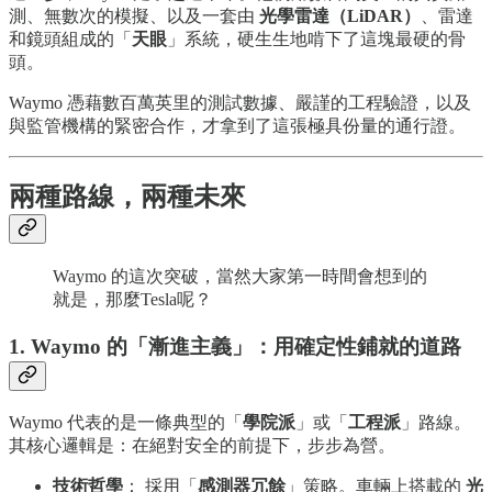
測、無數次的模擬、以及一套由
光學雷達（LiDAR）
、雷達
和鏡頭組成的「
天眼
」系統，硬生生地啃下了這塊最硬的骨
頭。
Waymo 憑藉數百萬英里的測試數據、嚴謹的工程驗證，以及
與監管機構的緊密合作，才拿到了這張極具份量的通行證。
兩種路線，兩種未來
Waymo 的這次突破，當然大家第一時間會想到的
就是，那麼Tesla呢？
1. Waymo 的「漸進主義」：用確定性鋪就的道路
Waymo 代表的是一條典型的「
學院派
」或「
工程派
」路線。
其核心邏輯是：在絕對安全的前提下，步步為營。
技術哲學
： 採用「
感測器冗餘
」策略。車輛上搭載的
光