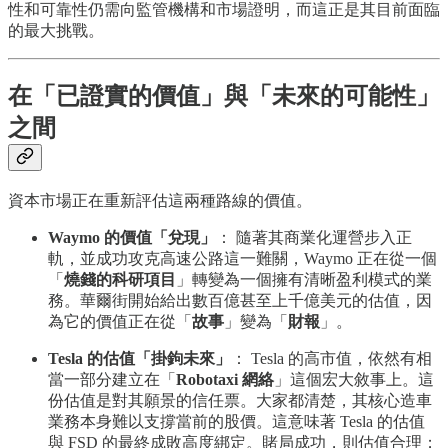
性和可靠性仍需向監管機構和市場證明，而這正是其目前面臨
的最大挑戰。
在「已證實的價值」與「未來的可能性」
之間
資本市場正在重新評估這兩種路線的價值。
Waymo 的價值「兌現」
： 隨著其商業化運營步入正
軌，並成功攻克高速公路這一難關，Waymo 正在從一個
「
燒錢的科研項目
」轉變為一個擁有清晰盈利模式的業
務。華爾街開始給出數百億甚至上千億美元的估值，因
為它的價值正在從「
故事
」變為「
財報
」。
Tesla 的估值「掛鉤未來」
： Tesla 的高市值，依然有相
當一部分建立在「
Robotaxi 網絡
」這個宏大敘事上。這
份估值是對其願景的信任票。大家都清楚，其核心造車
業務本身難以支撐當前的股價。這意味著 Tesla 的估值
與 FSD 的最終成敗高度綁定。賭局成功，則估值合理；