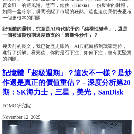
資金唯一的避風港。然而，鎧俠（Kioxia）一份爆雷的財報，
如同一盆冷水，瞬間澆醒了市場的狂熱。這也迫使我們去思考
一個更根本的問題：
記憶體的邏輯，究竟是AI時代賦予的「結構性變革」，還是
一個被短期預期過度透支的「週期性炒作」？
幾天前的長文，我已從歷史脈絡、AI典範轉移到玩家定位，
進行了拆解。看完後，你對是否下注、如何下注，會有更堅實
的判斷。
記憶體「超級週期」？這次不一樣？是炒
作還是真正的價值重估？ - 深度分析第20
期：SK海力士，三星，美光，SanDisk
FOMO研究院
·
November 12, 2025