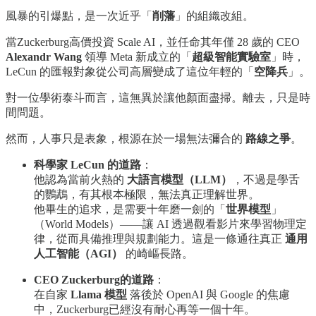
風暴的引爆點，是一次近乎「
削藩
」的組織改組。
當Zuckerburg高價投資 Scale AI，並任命其年僅 28 歲的 CEO
Alexandr Wang
領導 Meta 新成立的「
超級智能實驗室
」時，
LeCun 的匯報對象從公司高層變成了這位年輕的「
空降兵
」。
對一位學術泰斗而言，這無異於讓他顏面盡掃。離去，只是時
間問題。
然而，人事只是表象，根源在於一場無法彌合的
路線之爭
。
科學家 LeCun 的道路
：
他認為當前火熱的
大語言模型（LLM）
，不過是學舌
的鸚鵡，有其根本極限，無法真正理解世界。
他畢生的追求，是需要十年磨一劍的「
世界模型
」
（World Models）——讓 AI 透過觀看影片來學習物理定
律，從而具備推理與規劃能力。這是一條通往真正
通用
人工智能（AGI）
的崎嶇長路。
CEO Zuckerburg的道路
：
在自家
Llama 模型
落後於 OpenAI 與 Google 的焦慮
中，Zuckerburg已經沒有耐心再等一個十年。