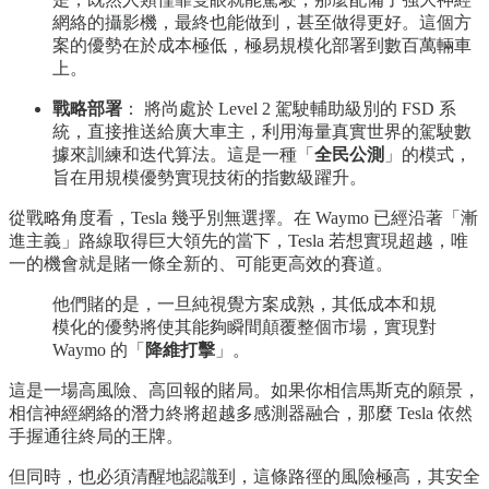
網絡的攝影機，最終也能做到，甚至做得更好。這個方
案的優勢在於成本極低，極易規模化部署到數百萬輛車
上。
戰略部署
： 將尚處於 Level 2 駕駛輔助級別的 FSD 系
統，直接推送給廣大車主，利用海量真實世界的駕駛數
據來訓練和迭代算法。這是一種「
全民公測
」的模式，
旨在用規模優勢實現技術的指數級躍升。
從戰略角度看，Tesla 幾乎別無選擇。在 Waymo 已經沿著「漸
進主義」路線取得巨大領先的當下，Tesla 若想實現超越，唯
一的機會就是賭一條全新的、可能更高效的賽道。
他們賭的是，一旦純視覺方案成熟，其低成本和規
模化的優勢將使其能夠瞬間顛覆整個市場，實現對
Waymo 的「
降維打擊
」。
這是一場高風險、高回報的賭局。如果你相信馬斯克的願景，
相信神經網絡的潛力終將超越多感測器融合，那麼 Tesla 依然
手握通往終局的王牌。
但同時，也必須清醒地認識到，這條路徑的風險極高，其安全