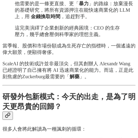
他需要的是一條更直接、更「
暴力
」的路線：放棄漫長
的基礎研究，將所有資源押注在能快速商業化的 LLM
上，用
金錢換取時間
，追趕對手。
這完美演繹了企業創新的經典困境：CEO 的生存
壓力，幾乎總會壓倒科學家的理想主義。
當季報、股價和市場份額成為生死存亡的指標時，一個遙遠的
偉大願景，便顯得奢侈。
ScaleAI 的技術或許並非最頂尖，但其創辦人 Alexandr Wang
已經證明了自己擁有將 AI 迅速商業化的能力。而這，正是此
刻焦慮的Zuckerburg最需要的「
解藥
」。
研發外包新模式：今天的出走，是為了明
天更昂貴的回歸？
很多人會將此解讀為一種諷刺的循環：