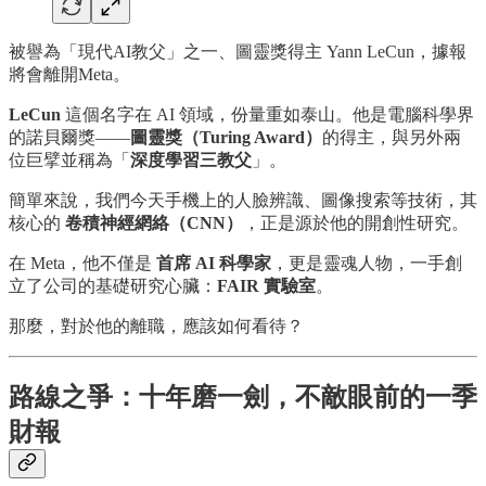
被譽為「現代AI教父」之一、圖靈獎得主 Yann LeCun，據報
將會離開Meta。
LeCun
這個名字在 AI 領域，份量重如泰山。他是電腦科學界
的諾貝爾獎——
圖靈獎（Turing Award）
的得主，與另外兩
位巨擘並稱為「
深度學習三教父
」。
簡單來說，我們今天手機上的人臉辨識、圖像搜索等技術，其
核心的
卷積神經網絡（CNN）
，正是源於他的開創性研究。
在 Meta，他不僅是
首席 AI 科學家
，更是靈魂人物，一手創
立了公司的基礎研究心臟：
FAIR 實驗室
。
那麼，對於他的離職，應該如何看待？
路線之爭：十年磨一劍，不敵眼前的一季
財報