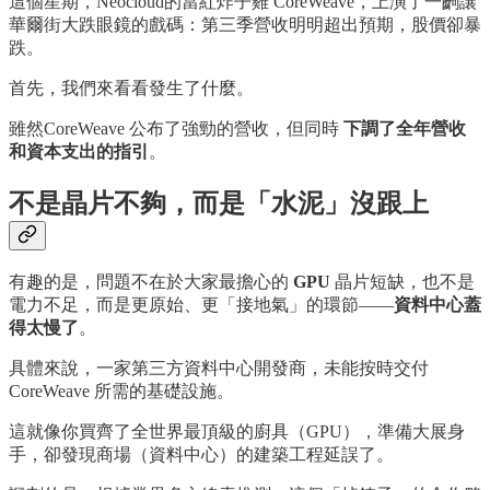
這個星期，Neocloud的當紅炸子雞 CoreWeave，上演了一齣讓
華爾街大跌眼鏡的戲碼：第三季營收明明超出預期，股價卻暴
跌。
首先，我們來看看發生了什麼。
雖然CoreWeave 公布了強勁的營收，但同時
下調了全年營收
和資本支出的指引
。
不是晶片不夠，而是「水泥」沒跟上
有趣的是，問題不在於大家最擔心的
GPU
晶片短缺，也不是
電力不足，而是更原始、更「接地氣」的環節——
資料中心蓋
得太慢了
。
具體來說，一家第三方資料中心開發商，未能按時交付
CoreWeave 所需的基礎設施。
這就像你買齊了全世界最頂級的廚具（GPU），準備大展身
手，卻發現商場（資料中心）的建築工程延誤了。