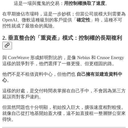
這是一場與魔鬼的交易：
用控制權換取了速度
。
在早期搶佔市場時，這是一步妙棋；但當公司規模大到需要為
OpenAI、微軟這種級別的客戶提供「
確定性
」時，這種不可
控性就成了最致命的風險。
2. 垂直整合的「重資產」模式：控制權的長期複利
與 CoreWeave 形成鮮明對比的，是像 Nebius 和 Crusoe Energy
這樣的競爭對手，他們選擇了一條更慢、但更穩固的路。
他們不是不租借資料中心，但他們也
自己擁有並建造資料中
心
。
這樣的好處，是交付時間表掌握在自己手中，不會因為第三方
延誤而對客戶違約。
但當然問題也十分明顯，初始投入巨大，擴張速度相對較慢。
就像自己從打地基開始蓋大樓，遠不如直接租一整層辦公室來
得快。