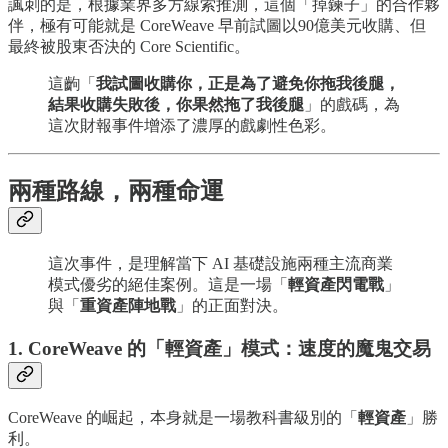
諷刺的是，根據業界多方線索推測，這個「掉鍊子」的合作夥
伴，極有可能就是 CoreWeave 早前試圖以90億美元收購、但
最終被股東否決的 Core Scientific。
這齣「
我試圖收購你，正是為了避免你拖我後腿，
結果收購失敗後，你果然拖了我後腿
」的戲碼，為
這次財報事件增添了濃厚的戲劇性色彩。
兩種路線，兩種命運
這次事件，是理解當下 AI 基礎設施兩種主流商業
模式優劣的絕佳案例。這是一場「
輕資產閃電戰
」
與「
重資產陣地戰
」的正面對決。
1. CoreWeave 的「輕資產」模式：速度的魔鬼交易
CoreWeave 的崛起，本身就是一場教科書級別的「
輕資產
」勝
利。