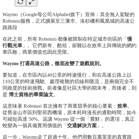
Waymo（Google母公司Alphabet旗下）宣佈：其全無人駕駛的
Robotaxi服務，正式擴展至三藩市、洛杉磯和鳳凰城的高速公
路路段
在此之前，所有 Robotaxi 都像被限制在特定城市街區的「
慢
行觀光車
」。它們新奇、酷炫，卻難以在效率上與傳統的網約
車匹敵，商業價值也因此受限。
Waymo 打通高速公路，徹底改變了遊戲規則。
要知道，在市區內以40公里的時速慢行，和在高速公路上以
110公里的時速飛馳、處理複雜的切線和匯流，是兩個完全不
同維度的技術挑戰。前者像是社區大學的期末考，而後者，則
是
博士資格的畢業論文
。
這意味著 Robotaxi 首次擁有了商業競爭的核心要素：
效率
。
從舊金山市區到聖荷西機場，原本耗時漫長的通勤時間，如今
可縮短高達 50%。這讓 Waymo 從一個「嘗鮮」的選項，真正
蛻變為一個具備實用價值的「
交通解決方案
」。
這一步，Waymo走了超過十年。他們用數百萬英里的真實路