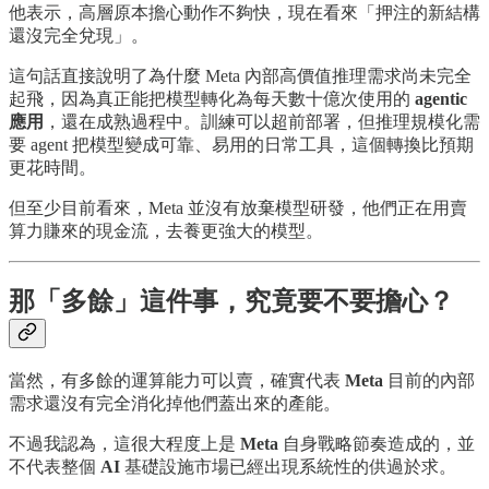
他表示，高層原本擔心動作不夠快，現在看來「押注的新結構
還沒完全兌現」。
這句話直接說明了為什麼 Meta 內部高價值推理需求尚未完全
起飛，因為真正能把模型轉化為每天數十億次使用的
agentic
應用
，還在成熟過程中。訓練可以超前部署，但推理規模化需
要 agent 把模型變成可靠、易用的日常工具，這個轉換比預期
更花時間。
但至少目前看來，Meta 並沒有放棄模型研發，他們正在用賣
算力賺來的現金流，去養更強大的模型。
那「多餘」這件事，究竟要不要擔心？
當然，有多餘的運算能力可以賣，確實代表
Meta
目前的內部
需求還沒有完全消化掉他們蓋出來的產能。
不過我認為，這很大程度上是
Meta
自身戰略節奏造成的，並
不代表整個
AI
基礎設施市場已經出現系統性的供過於求。