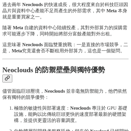
過去兩年
Neoclouds
的快速成長，很大程度來自於科技巨頭因
晶片與資料中心產能不足而產生的外部需求，其中
Meta
本身
就是重要買家之一。
隨著
Meta
自建的資料中心陸續投產，其對外部算力的採購需
求可能逐步下降，同時開始將部分富餘產能對外出租。
這意味著
Neoclouds
面臨雙重挑戰：一是直接的市場競爭，二
是，
Meta
究竟還會否不斷租用外部算力，這也是一個疑問。
Neoclouds 的防禦壁壘與獨特優勢
儘管面臨巨頭壓境，
Neoclouds
並非毫無防禦能力，他們依然
保有獨特的競爭優勢：
極致的敏捷性與部署速度：
Neoclouds
專注於 GPU 基礎
設施，能夠以比傳統巨頭更快的速度部署最新的硬體架
構，並提供更靈活的容量調度。