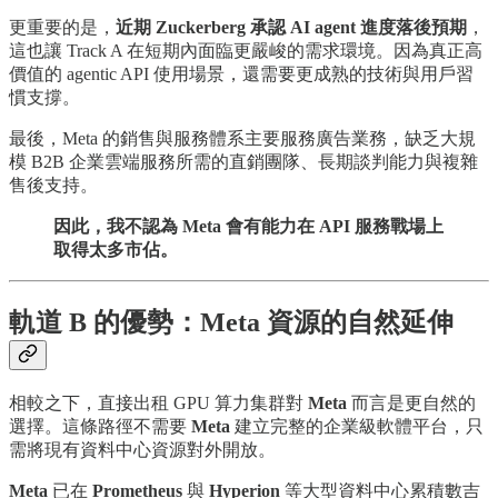
更重要的是，
近期 Zuckerberg 承認 AI agent 進度落後預期
，
這也讓 Track A 在短期內面臨更嚴峻的需求環境。因為真正高
價值的 agentic API 使用場景，還需要更成熟的技術與用戶習
慣支撐。
最後，Meta 的銷售與服務體系主要服務廣告業務，缺乏大規
模 B2B 企業雲端服務所需的直銷團隊、長期談判能力與複雜
售後支持。
因此，我不認為 Meta 會有能力在 API 服務戰場上
取得太多市佔。
軌道 B 的優勢：Meta 資源的自然延伸
相較之下，直接出租 GPU 算力集群對
Meta
而言是更自然的
選擇。這條路徑不需要
Meta
建立完整的企業級軟體平台，只
需將現有資料中心資源對外開放。
Meta
已在
Prometheus
與
Hyperion
等大型資料中心累積數吉