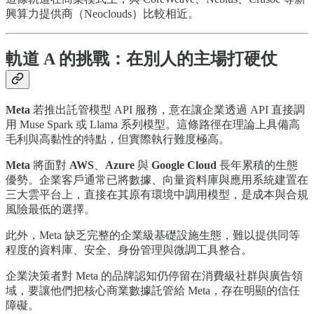
興算力提供商（Neoclouds）比較相近。
軌道 A 的挑戰：在別人的主場打硬仗
Meta
若推出託管模型 API 服務，意在讓企業透過 API 直接調
用 Muse Spark 或 Llama 系列模型。這條路徑在理論上具備高
毛利與高黏性的特點，但實際執行難度極高。
Meta
將面對
AWS
、
Azure
與
Google Cloud
長年累積的生態
優勢。企業客戶通常已將數據、向量資料庫與應用系統建置在
三大雲平台上，直接在其原有環境中調用模型，是成本與合規
風險最低的選擇。
此外，Meta 缺乏完整的企業級基礎設施生態，難以提供同等
程度的資料庫、安全、身份管理與微調工具整合。
企業決策者對 Meta 的品牌認知仍停留在消費級社群與廣告領
域，要讓他們把核心商業數據託管給 Meta，存在明顯的信任
障礙。