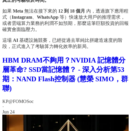
真正的考驗在於時間。
如果
Meta
無法在接下來的
12 到 18 個月
內，透過旗下應用程
式（
Instagram
、
WhatsApp
等）快速放大用戶的推理需求，
或者雲端算力業務的利潤不如預期，那麼這筆巨額投資的回報
確實會面臨壓力。
這場
AI
基礎設施競賽，已經從過去單純比拼建造速度的階
段，正式進入了考驗算力轉化效率的新局。
HBM DRAM不夠用？NVIDIA 記憶體分
層革命? SSD當記憶體？ - 深入分析第53
期：NAND Flash控制器 (慧榮 SIMO，群
聯)
KP@FOMOSoc
·
Jun 24