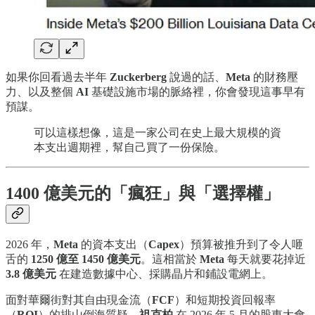
如果你回看過去半年
Zuckerberg
說過的話、
Meta
的財務壓
力、以及整個
AI
基礎設施市場的脈絡裡，你會發現這事早有
預謀。
可以這樣想像，這是一家公司在史上最大規模的資
本支出週期裡，幫自己買了一份保險。
1400 億美元的「瘋狂」與「選擇權」
2026 年，
Meta
的資本支出（
Capex
）預算被推升到了令人咂
舌的
1250 億至 1450 億美元
。這相當於
Meta
每天就要花掉近
3.8 億美元
在建造數據中心、採購晶片和鋪設電網上。
面對華爾街對其自由現金流（
FCF
）和短期投資回報率
（
ROI
）的排山倒海質疑，
祖克柏
在 2026 年 5 月的股東大會