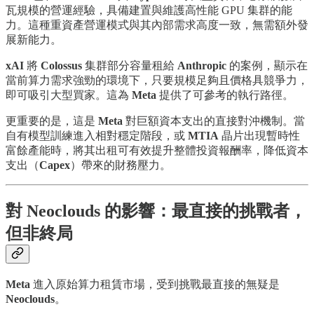
瓦規模的營運經驗，具備建置與維護高性能 GPU 集群的能
力。這種重資產營運模式與其內部需求高度一致，無需額外發
展新能力。
xAI
將
Colossus
集群部分容量租給
Anthropic
的案例，顯示在
當前算力需求強勁的環境下，只要規模足夠且價格具競爭力，
即可吸引大型買家。這為
Meta
提供了可參考的執行路徑。
更重要的是，這是
Meta
對巨額資本支出的直接對沖機制。當
自有模型訓練進入相對穩定階段，或
MTIA
晶片出現暫時性
富餘產能時，將其出租可有效提升整體投資報酬率，降低資本
支出（
Capex
）帶來的財務壓力。
對 Neoclouds 的影響：最直接的挑戰者，
但非終局
Meta
進入原始算力租賃市場，受到挑戰最直接的無疑是
Neoclouds
。