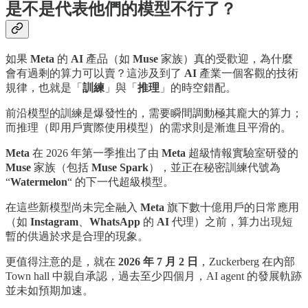
是不是代表他們的模型不行了？
如果
Meta
的
AI
產品（如
Muse
家族）真的受歡迎，為什麼
會有過剩的算力可以賣？這涉及到了
AI
產業一個客觀的技術
規律，也就是「
訓練
」與「
推理
」的時空錯配。
前沿模型的訓練是爆發性的，需要瞬間調動極其龐大的算力；
而推理（即用戶實際使用模型）的需求則是漸進且平滑的。
Meta
在 2026 年第一季推出了由
Meta
超級情報實驗室研發的
Muse
家族（包括
Muse Spark
），並正在秘密訓練代號為
“
Watermelon
“ 的下一代超級模型。
在這些新模型尚未完全融入
Meta
旗下數十億用戶的日常應用
（如
Instagram
、
WhatsApp
的
AI
代理）之前，算力出現短
暫的供過於求是合理的現象。
更值得注意的是，就在
2026 年 7 月 2 日
，Zuckerberg 在內部
Town hall 中親自承認，過去至少四個月，AI agent 的發展軌跡
並未如預期加速。