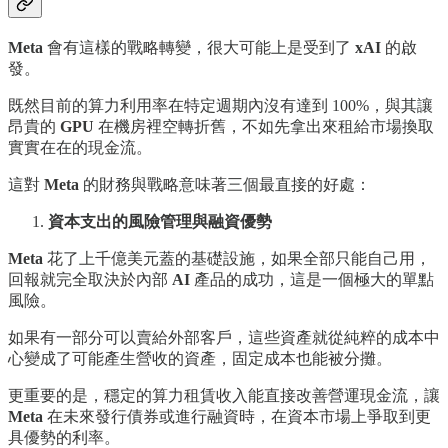
Meta
會有這樣的戰略轉變，很大可能上是受到了
xAI
的啟
發。
既然目前的算力利用率在特定週期內沒有達到 100%，與其讓
昂貴的
GPU
在機房裡空轉折舊，不如先拿出來租給市場換取
實實在在的現金流。
這對
Meta
的財務與戰略意味著三個最直接的好處：
資本支出的風險管理與融資優勢
Meta
花了上千億美元蓋的基礎設施，如果全部只能自己用，
回報就完全取決於內部
AI
產品的成功，這是一個極大的單點
風險。
如果有一部分可以賣給外部客戶，這些資產就從純粹的成本中
心變成了可能產生營收的資產，固定成本也能被分攤。
更重要的是，穩定的算力租賃收入能直接改善營運現金流，讓
Meta
在未來發行債券或進行融資時，在資本市場上爭取到更
具優勢的利率。