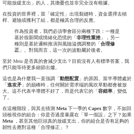
可能放緩支出」的人，其擔憂也並非完全沒有根據。
在投資的世界裡，當「確定性」出現裂縫時，資金選擇去槓
桿、避險或獲利了結，都是極其合理的反應。
作為投資者，我們必須學會區分兩種下跌：一種是
基於假新聞或情緒化恐慌的「
非理性重挫
」，另一
種則是基於邏輯推演與風險溢價調整的「
合理修
正
」。對我而言，這一次的波動屬於後者。
至於 Meta 是否真的會減少支出？目前沒有人有標準答案，我
們只能等待更多細節出爐。
這也是為什麼我一直強調「
動態配置
」的原因。當半導體處於
「
進攻矛
」的巔峰時，任何關於需求端的風吹草動都會被放
大。這不代表半導體不好了，而是代表它的「
容錯率
」變低
了。
在這種階段，與其去猜測
Meta
下一季的
Capex
數字，不如回
頭檢視你的組合：你是否過度暴露在「單一假設」之下？如果
Meta
，甚至其他巨頭真的放緩支出，你的組合是否有足夠的
韌性去應對這種「合理修正」？