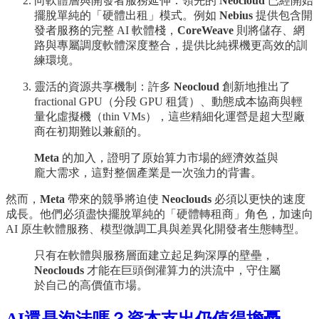
向軟體層與開發者服務延伸：領先的
Neocloud
已經開始
擺脫單純的「硬體出租」模式。例如
Nebius
提供包含開
發者服務的完整 AI 軟體棧，
CoreWeave
則將儲存、網
路與專屬調度軟體深度整合，提供比純裸機更高效的訓
練環境。
靈活的資源共享機制：許多
Neocloud
創新地推出了
fractional GPU（分段 GPU 租賃）、動態成本協商與輕
量化虛擬機（thin VMs），這些精細化運營是超大型廠
商在初期難以兼顧的。
Meta
的加入，證明了原始算力市場的經濟效益與
龐大需求，這對整個產業是一次強力的背書。
然而，
Meta
帶來的競爭將迫使
Neoclouds
必須以更快的速度
成長。他們必須盡快擺脫單純的「硬體轉租商」角色，加速向
AI 原生軟體服務、模型微調工具與差異化開發者生態轉型。
只有在軟體與服務層面建立起足夠深厚的壁壘，
Neoclouds
才能在巨頭倒灌算力的洪流中，守住屬
於自己的高價值市場。
AI還是泡沬嗎？資本支出仍值得擔憂