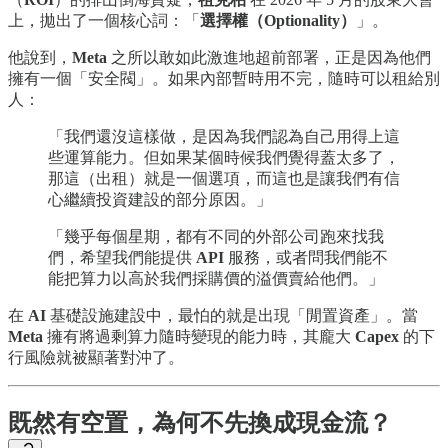
上，拋出了一個核心詞：「
選擇權（Optionality）
」。
他說到，
Meta
之所以敢如此激進地超前部署，正是因為他們
擁有一個「安全閥」。如果內部暫時用不完，隨時可以租給別
人：
「我們還沒這樣做，是因為我們認為自己用得上這
些運算能力。但如果某個時候我們覺得蓋太多了，
那這（出租）就是一個選項，而這也是讓我們有信
心繼續投資建設的部分原因。」
「幾乎每個星期，都有不同的外部公司跑來找我
們，希望我們能提供
API
服務，或者問我們能不
能把算力以高於我們採購價的溢價賣給他們。」
在
AI
基礎設施建設中，最怕的就是出現「閒置資產」。當
Meta
擁有將過剩算力隨時變現的能力時，其龐大
Capex
的下
行風險就被顯著對沖了。
既然有空置，為何不先換成現金流？