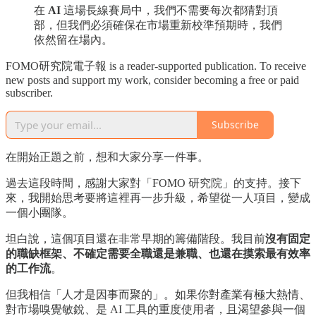
在
AI
這場長線賽局中，我們不需要每次都猜對頂
部，但我們必須確保在市場重新校準預期時，我們
依然留在場內。
FOMO研究院電子報 is a reader-supported publication. To receive
new posts and support my work, consider becoming a free or paid
subscriber.
Subscribe
在開始正題之前，想和大家分享一件事。
過去這段時間，感謝大家對「FOMO 研究院」的支持。接下
來，我開始思考要將這裡再一步升級，希望從一人項目，變成
一個小團隊。
坦白說，這個項目還在非常早期的籌備階段。我目前
沒有固定
的職缺框架、不確定需要全職還是兼職、也還在摸索最有效率
的工作流
。
但我相信「人才是因事而聚的」。如果你對產業有極大熱情、
對市場嗅覺敏銳、是 AI 工具的重度使用者，且渴望參與一個