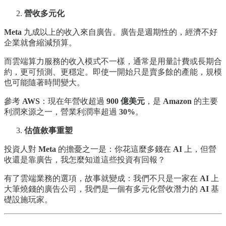
營收多元化
Meta
九成以上的收入來自廣告。廣告是週期性的，經濟不好
企業就會縮減預算。
而雲端算力服務的收入模式不一樣，通常是用量計費或長期合
約，更可預測、更穩定。即使一開始只是賣多餘的產能，規模
也可能隨著時間變大。
參考
AWS
：現在年營收超過
900 億美元
，是
Amazon
的主要
利潤來源之一，營業利潤率超過
30%
。
估值敘事重塑
投資人對
Meta
的擔憂之一是：你花這麼多錢在
AI
上，但營
收還是靠廣告，我怎麼知道這些投資有回報？
有了雲端業務的選項，故事就變成：我們不只是一家在
AI
上
大筆燒錢的廣告公司，我們是一個有多元化營收潛力的
AI
基
礎設施玩家。