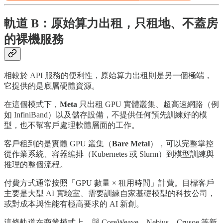
軌道 B：原始算力出租，只租地、不蓋房
的裸機服務
相較於 API 服務的便利性，原始算力出租則是另一個極端，
它提供的是底層硬體資源。
在這個模式下，
Meta
只出租 GPU 實體叢集、超高速網路（例
如 InfiniBand）以及儲存設備，不提供任何預先訓練好的模
型，也不幫客戶處理軟體層面的工作。
客戶租到的是實體 GPU 叢集（
Bare Metal
），可以完整掌控
從作業系統、容器編排（Kubernetes 或 Slurm）到模型訓練與
推理的整個流程。
付費方式通常按照「GPU 數量 × 租用時間」計費。目標客戶
主要是大型 AI 實驗室、需要訓練自家基礎模型的科技公司，
或對成本與性能有極高要求的 AI 新創。
這條軌道在商業模式上，與 CoreWeave、Nebius、Crusoe 等新