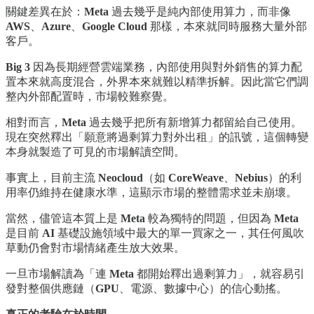
關鍵差異在於：
Meta
過去幾乎是純內部使用算力，而非像
AWS
、
Azure
、
Google Cloud
那樣，本來就同時服務大量外部
客戶。
Big 3
因為長期經營雲端業務，內部使用與對外銷售的算力配
置本來就高度混合，外界本來就難以精準拆解。因此當它們調
整內外部配置時，市場較難察覺。
相對而言，
Meta
過去幾乎把所有新增算力都留給自己使用。
現在突然釋出「願意將過剩算力對外出租」的訊號，這個轉變
本身就製造了可見的市場解讀空間。
事實上，目前主流
Neocloud
（如
CoreWeave
、
Nebius
）的利
用率仍維持在健康水準，這顯示市場的整體需求並未崩壞。
當然，儘管這本質上是
Meta
較為獨特的問題，但因為
Meta
是目前
AI
基礎設施領域中最大的單一買家之一，其任何風吹
草動仍會對市場情緒產生放大效果。
一旦市場解讀為「連
Meta
都開始釋出過剩算力」，就容易引
發對整個供應鏈（
GPU
、電源、數據中心）的信心動搖。