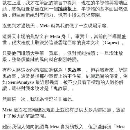
就在上週，我才在筆記的前言中提到，現在的半導體與雲端巨
頭，關係就像是坐在同一個
蹺蹺板
上。半導體的基本面固然強
勁，但巨頭們絕對有能力、也有手段去尋求突圍。
沒想到才過幾天，
Meta
就為我們做了一次現場示範。
這幾天市場的焦點全在
Meta
身上。事實上，當前的半導體盛
世，很大程度上取決於這些雲端巨頭的資本支出（
Capex
）。
只要他們繼續大手筆「買單」，派對就能持續；一旦增速放
緩，整條價值鏈的風向就會劇烈轉變。
有些人將這次的市場回調稱為「
鬼故事
」。但在我看來，所謂
鬼故事，通常是指那些事實上站不住腳、純屬恐嚇的傳聞，例
如
SemiAnalysis
最近那幾篇，被不少只看了標題的人過份解
讀，這些對我來說才是「鬼故事」。
然而這一次，我認為情況並非如此。
Meta
這次在雲端建設規劃上並沒有提供太多具體細節，這留
下了極大的解讀空間。
雖然我個人傾向於認為 Meta 會持續投入，但那些解讀「Meta